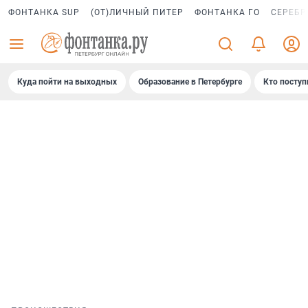
ФОНТАНКА SUP
(ОТ)ЛИЧНЫЙ ПИТЕР
ФОНТАНКА ГО
СЕРЕБР
Куда пойти на выходных
Образование в Петербурге
Кто поступ