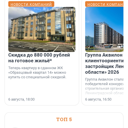
НОВОСТИ КОМПАНИЙ
НОВОСТИ КОМПАНИ
Скидка до 880 000 рублей
Группа Аквилон 
на готовое жильё*
клиентоориентир
застройщик Лени
Теперь квартиру в сданном ЖК
области» 2026
«Образцовый квартал 14» можно
купить со специальной скидкой.
Группа Аквилон стала 
победителей конкурса 
строительная организа
Ленинградской области 
номинации «Самый
6 августа, 18:00
6 августа, 16:50
клиентоориентированн
застройщик Ленинград
области».
ТОП 5