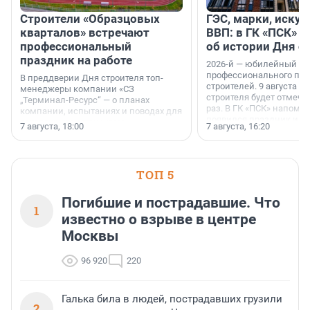
Строители «Образцовых
ГЭС, марки, искус
кварталов» встречают
ВВП: в ГК «ПСК» р
профессиональный
об истории Дня с
праздник на работе
2026-й — юбилейный го
профессионального пр
В преддверии Дня строителя топ-
строителей. 9 августа 2
менеджеры компании «СЗ
строителя будет отмечат
„Терминал-Ресурс“ — о планах
раз. В ГК «ПСК» напомни
компании, испытаниях и поводах для
появился праздник и к
осторожного оптимизма.
7 августа, 18:00
7 августа, 16:20
поменялась роль строит
ТОП 5
Погибшие и пострадавшие. Что
1
известно о взрыве в центре
Москвы
96 920
220
Галька била в людей, пострадавших грузили
2