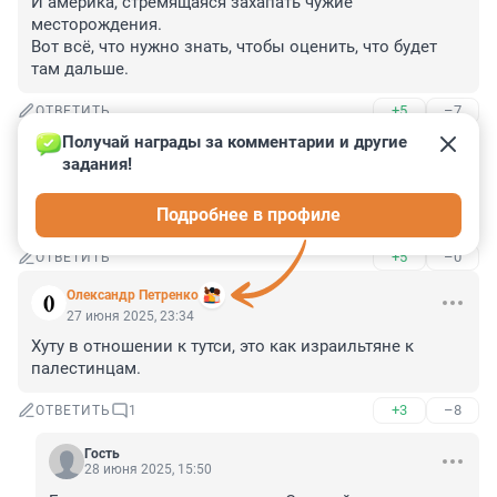
И америка, стремящаяся захапать чужие 
месторождения.

Вот всё, что нужно знать, чтобы оценить, что будет 
там дальше.
+5
–7
ОТВЕТИТЬ
Получай награды за комментарии и другие 
Гость
27 июня 2025, 23:37
задания!
Это всё не мир, а вынужденные перемирия на 
Подробнее в профиле
следующие три с половиной года :)
+5
–0
ОТВЕТИТЬ
Олександр Петренко
27 июня 2025, 23:34
Хуту в отношении к тутси, это как израильтяне к 
палестинцам.
+3
–8
ОТВЕТИТЬ
1
Гость
28 июня 2025, 15:50