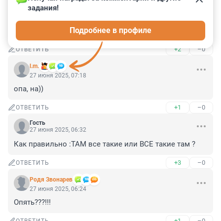
задания!
Гость
27 июня 2025, 07:32
Подробнее в профиле
Жду не дождусь, когда за Е Ю Киселёвой придут
+2
–0
ОТВЕТИТЬ
l.m.
27 июня 2025, 07:18
опа, на))
+1
–0
ОТВЕТИТЬ
Гость
27 июня 2025, 06:32
Как правильно :ТАМ все такие или ВСЕ такие там ?
+3
–0
ОТВЕТИТЬ
Родя Звонарев
27 июня 2025, 06:24
Опять???!!!
+1
–0