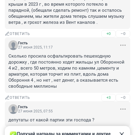
крыши в 2023 г , во время которого потекло в 
парадной, (обещали сделать ремонт) так и осталось 
обещанием, мы жители дома теперь слушаем музыку 
ветра , и грохот железа из Вент каналов .
+0
–0
ОТВЕТИТЬ
Гость
27 июня 2025, 11:17
Сколько просила осфальтировать пешеходную 
дорожку , где постоянно ходят жильцы ул Оборонной 
4 и2 , всего 50 метров, ходим по камням ,цементу и 
арматуре, которая торчит из плит, вдоль дома 
Обороння 4 , но нет , нет денег, а оказывается есть 
свободные миллионы
+3
–0
ОТВЕТИТЬ
Гость
27 июня 2025, 07:55
депутаты от какой партии эти господа ?
+1
–0
ОТВЕТИТЬ
Получай награды за комментарии и другие 