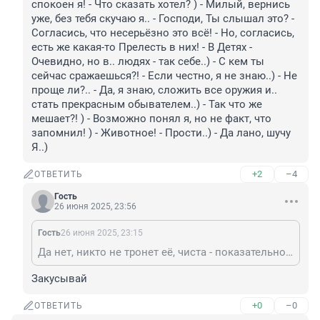
спокоен я! - Что сказать хотел? ) - Милый, вернись 
уже, без тебя скучаю я.. - Господи, Ты слышал это? - 
Согласись, что несерьёзно это всё! - Но, согласись, 
есть же какая-то Прелесть в них! - В Детях - 
Очевидно, но в.. людях - так себе..) - С кем ты 
сейчас сражаешься?! - Если честно, я не знаю..) - Не 
проще ли?.. - Да, я знаю, сложить все оружия и.. 
стать прекрасным обывателем..) - Так что же 
мешает?! ) - Возможно понял я, но не факт, что 
запомнил! ) - Животное! - Прости..) - Да лано, шучу 
Я..)
+2
–4
ОТВЕТИТЬ
Гость
26 июня 2025, 23:56
Гость
26 июня 2025, 23:15
Да нет, никто не тронет её, чиста - показательное выступление, ибо..- как это не грустно прозвучит.. - Эй-эй, не заносит ли тебя?! - Господи, вполне спокоен я! - Что сказать хотел? ) - Милый, вернись уже, без тебя скучаю я.. - Господи, Ты слышал это? - Согласись, что несерьёзно это всё! - Но, согласись, есть же какая-то Прелесть в них! - В Детях - Очевидно, но в.. людях - так себе..) - С кем ты сейчас сражаешься?! - Если честно, я не знаю..) - Не проще ли?.. - Да, я знаю, сложить все оружия и.. стать прекрасным обывателем..) - Так что же мешает?! ) - Возможно понял я, но не факт, что запомнил! ) - Животное! - Прости..) - Да лано, шучу Я..)
Закусывай
+0
–0
ОТВЕТИТЬ