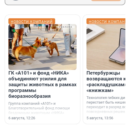
НОВОСТИ КОМПАНИЙ
НОВОСТИ КОМПАНИ
ГК «А101» и фонд «НИКА»
Петербуржцы
объединяют усилия для
возвращаются к
защиты животных в рамках
«раскладушкам» 
программы
«книжкам»
биоразнообразия
Технология гибких дисп
перестает быть нишевы
Группа компаний «А101» и
переходит в разряд вос
Благотворительный фонд помощи
повседневных решений
бездомным животным «НИКА»
заключили соглашение о
6 августа, 12:26
5 августа, 13:56
стратегическом сотрудничестве.