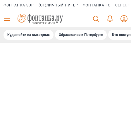
ФОНТАНКА SUP
(ОТ)ЛИЧНЫЙ ПИТЕР
ФОНТАНКА ГО
СЕРЕБР
Куда пойти на выходных
Образование в Петербурге
Кто поступ