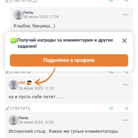
+0
–0
ОТВЕТИТЬ
1
Гость
28 июня 2025, 17:28
Кэшбэк, бакшиш...)
+0
–0
ОТВЕТИТЬ
Получай награды за комментарии и другие 
задания!
Гость
26 июня 2025, 12:37
Подробнее в профиле
Ножки Трампа...
+0
–0
ОТВЕТИТЬ
olen
26 июня 2025, 11:33
ну и пусть себе летит ......
+2
–0
ОТВЕТИТЬ
Гость
26 июня 2025, 10:52
Испанский стыд . Какие же тупые комментаторы.