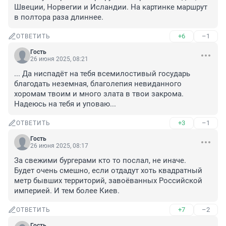
Швеции, Норвегии и Исландии. На картинке маршрут 
в полтора раза длиннее.
+6
–1
ОТВЕТИТЬ
Гость
26 июня 2025, 08:21
... Да ниспадёт на тебя всемилостивый государь 
благодать неземная, благолепия невиданного 
хоромам твоим и много злата в твои закрома. 
Надеюсь на тебя и уповаю...
+3
–1
ОТВЕТИТЬ
Гость
26 июня 2025, 08:17
За свежими бургерами кто то послал, не иначе.

Будет очень смешно, если отдадут хоть квадратный 
метр бывших территорий, завоёванных Российской 
империей. И тем более Киев.
+7
–2
ОТВЕТИТЬ
Гость