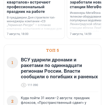
кварталов» встречают
заработали новы
профессиональный
станции МегаФон
праздник на работе
Инженеры МегаФона ус
телеком-оборудование 
В преддверии Дня строителя топ-
популярных водоёмах
менеджеры компании «СЗ
Ленинградской области
„Терминал-Ресурс“ — о планах
станции вблизи Лембол
компании, испытаниях и поводах для
Раздолинского озёр, а 
осторожного оптимизма.
7 августа, 18:00
7 августа, 14:59
недалеко от Большого Т
водопада.
ТОП 5
ВСУ ударили дронами и
1
ракетами по одиннадцати
регионам России. Власти
сообщили о погибших и раненых
111 090
Куда пойти 31 июля–2 августа: праздник
2
флоксов, «Пространственный сдвиг» у