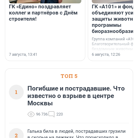
ГК «Едино» поздравляет
ГК «А101» и фонд
коллег и партнёров с Днём
объединяют усил
строителя!
защиты животных
программы
биоразнообразия
Группа компаний «А101»
Благотворительный фо
бездомным животным 
заключили соглашение
7 августа, 13:41
6 августа, 12:26
стратегическом сотрудн
ТОП 5
Погибшие и пострадавшие. Что
1
известно о взрыве в центре
Москвы
96 736
220
Галька била в людей, пострадавших грузили
2
в скорые на лежаках. Что происходило в