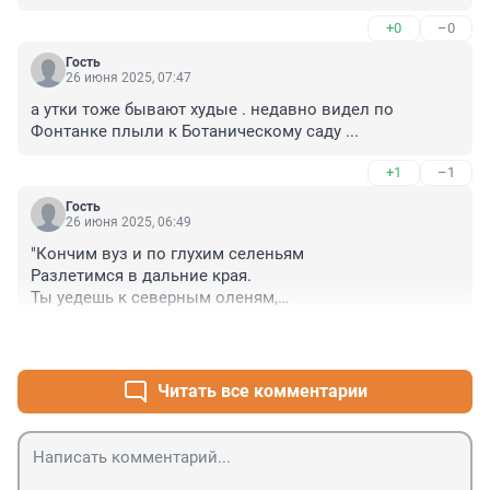
+0
–0
Гость
26 июня 2025, 07:47
а утки тоже бывают худые . недавно видел по 
Фонтанке плыли к Ботаническому саду ...
+1
–1
Гость
26 июня 2025, 06:49
"Кончим вуз и по глухим селеньям

Разлетимся в дальние края.

Ты уедешь к северным оленям,

В жаркий Туркестан уеду я"
+4
–0
Читать все комментарии