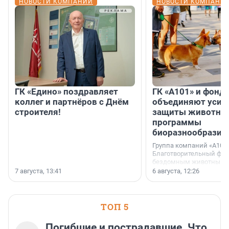
НОВОСТИ КОМПАНИЙ
НОВОСТИ КОМПАНИ
ГК «Едино» поздравляет
ГК «А101» и фонд
коллег и партнёров с Днём
объединяют усил
строителя!
защиты животных
программы
биоразнообразия
Группа компаний «А101»
Благотворительный фо
бездомным животным 
заключили соглашение
7 августа, 13:41
6 августа, 12:26
стратегическом сотрудн
ТОП 5
Погибшие и пострадавшие. Что