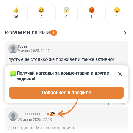
36
2
0
1
1
КОММЕНТАРИИ
8
Гость
9 июля 2025, 01:12
пусть ещё столько же проживёт и также активно!
+0
–0
Получай награды за комментарии и другие 
задания!
Гость
24 июня 2025, 10:00
Подробнее в профиле
Хорошенькая
+3
–0
111111111111118
23 июня 2025, 22:13
Да-с, одичал Матроскин, одичал...