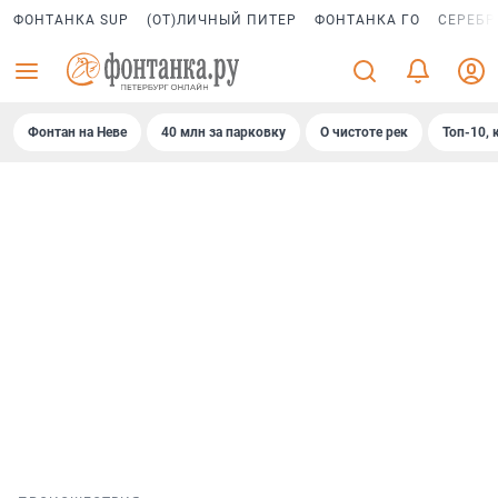
ФОНТАНКА SUP
(ОТ)ЛИЧНЫЙ ПИТЕР
ФОНТАНКА ГО
СЕРЕБР
Фонтан на Неве
40 млн за парковку
О чистоте рек
Топ-10, 