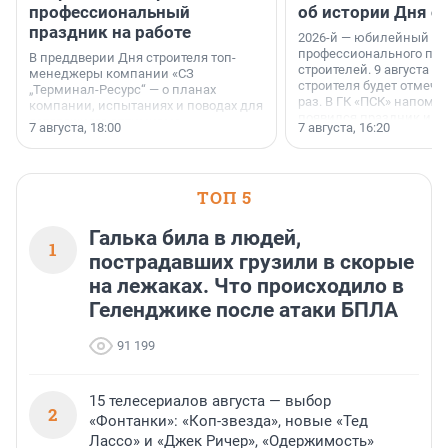
профессиональный
об истории Дня с
праздник на работе
2026-й — юбилейный го
профессионального пр
В преддверии Дня строителя топ-
строителей. 9 августа 2
менеджеры компании «СЗ
строителя будет отмечат
„Терминал-Ресурс“ — о планах
раз. В ГК «ПСК» напомни
компании, испытаниях и поводах для
появился праздник и к
осторожного оптимизма.
7 августа, 18:00
7 августа, 16:20
поменялась роль строит
ТОП 5
Галька била в людей,
1
пострадавших грузили в скорые
на лежаках. Что происходило в
Геленджике после атаки БПЛА
91 199
15 телесериалов августа — выбор
2
«Фонтанки»: «Коп-звезда», новые «Тед
Лассо» и «Джек Ричер», «Одержимость»