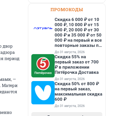
ПРОМОКОДЫ
Скидка 6 000 ₽ от 10
000 ₽, 10 000 ₽ от 15
000 ₽, 20 000 ₽ от 30
000 ₽ и 35 000 ₽ от 50
000 ₽ на первый и все
повторные заказы по
о двор
промокоду НАБЕРИ
надзора
До 31 августа, 2026
Скидка 55% на
ся период
первый заказ от 700
₽ в приложении
Пятёрочка Доставка
мами, —
До 31 августа, 2026
Скидка 50% от 800 ₽
. Матери
на первый заказ,
редаются
максимальная скидка
600 ₽
До 31 августа, 2026
твенно