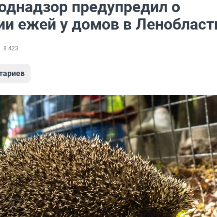
однадзор предупредил о
ии ежей у домов в Ленобласт
8 423
тариев