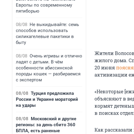
Европы по современному
пятиборью
08/08
Не выкидывайте: семь
способов использовать
силикагелевые пакетики в
быту
Жители Волосов
08/08
Очень игривы и отлично
жилого дома. С
ладят с детьми. В чём
20 июня
поясн
особенности абиссинской
породы кошек — разбираемся
активизации еж
с экспертом
«Некоторые [еж
08/08
Турция предложила
объясняют в вед
России и Украине мораторий
на удары
кормят детеныш
в поисках отде
08/08
Московский и другие
регионы: за день сбито 360
Как рассказали
БПЛА, есть раненые