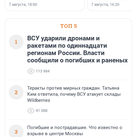
появился праздник и к
осторожного оптимизма.
7 августа, 18:00
7 августа, 16:20
поменялась роль строит
ТОП 5
ВСУ ударили дронами и
1
ракетами по одиннадцати
регионам России. Власти
сообщили о погибших и раненых
113 984
Теракты против мирных граждан. Татьяна
2
Ким ответила, почему ВСУ атакует склады
Wildberries
91 088
Погибшие и пострадавшие. Что известно о
3
взрыве в центре Москвы