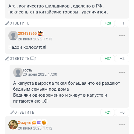
Ага , количество шильдиков , сделано в РФ , 
наклееных на китайские товары , увеличится .
+28
–1
ОТВЕТИТЬ
283431965
20 июня 2025, 17:13
Надои колосятся!
+37
–2
ОТВЕТИТЬ
1
Гость
20 июня 2025, 17:30
А капуста выросла такая большая что её раздают 
бедным семьям под дома 

Бедняки одновременно и живут в капусте и 
питаются ею...©
+21
–0
ОТВЕТИТЬ
Xемуль
20 июня 2025, 17:12