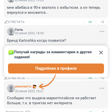
20 июня 2025, 19:05
мне абибаса в 90-е хватило с избытком. а он теперь 
вернулся и множится...
+6
–0
ОТВЕТИТЬ
Гость
20 июня 2025, 18:59
Бренд Kartoshka когда появится?
+2
–0
ОТВЕТИТЬ
Получай награды за комментарии и другие 
задания!
Гость
20 июня 2025, 18:43
Подробнее в профиле
В общем всем известный аналоговнет.
+6
–0
ОТВЕТИТЬ
инкогнитто
20 июня 2025, 18:21
Сообщаю что выдача маркетплэйсов не работает 
больше, т.к. в пунктах нет интернета