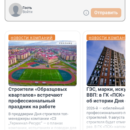
Гость
Войти
Отправить
НОВОСТИ КОМПАНИЙ
НОВОСТИ КОМПАНИ
Строители «Образцовых
ГЭС, марки, искус
кварталов» встречают
ВВП: в ГК «ПСК» р
профессиональный
об истории Дня с
праздник на работе
2026-й — юбилейный го
профессионального пр
В преддверии Дня строителя топ-
строителей. 9 августа 2
менеджеры компании «СЗ
строителя будет отмечат
„Терминал-Ресурс“ — о планах
раз. В ГК «ПСК» напомни
компании, испытаниях и поводах для