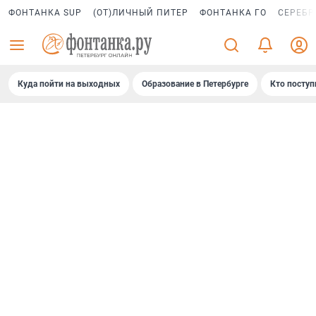
ФОНТАНКА SUP
(ОТ)ЛИЧНЫЙ ПИТЕР
ФОНТАНКА ГО
СЕРЕБР
Куда пойти на выходных
Образование в Петербурге
Кто поступ