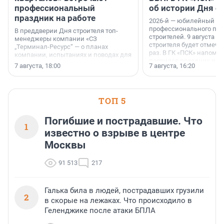
профессиональный
об истории Дня с
праздник на работе
2026-й — юбилейный го
профессионального пр
В преддверии Дня строителя топ-
строителей. 9 августа 2
менеджеры компании «СЗ
строителя будет отмечат
„Терминал-Ресурс“ — о планах
раз. В ГК «ПСК» напомни
компании, испытаниях и поводах для
появился праздник и к
осторожного оптимизма.
7 августа, 18:00
7 августа, 16:20
поменялась роль строит
ТОП 5
Погибшие и пострадавшие. Что
1
известно о взрыве в центре
Москвы
91 513
217
Галька била в людей, пострадавших грузили
2
в скорые на лежаках. Что происходило в
Геленджике после атаки БПЛА