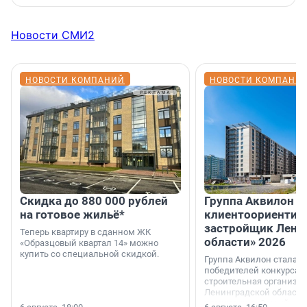
Новости СМИ2
НОВОСТИ КОМПАНИЙ
НОВОСТИ КОМПАНИ
Скидка до 880 000 рублей
Группа Аквилон 
на готовое жильё*
клиентоориентир
застройщик Лени
Теперь квартиру в сданном ЖК
области» 2026
«Образцовый квартал 14» можно
купить со специальной скидкой.
Группа Аквилон стала 
победителей конкурса 
строительная организа
Ленинградской области 
номинации «Самый