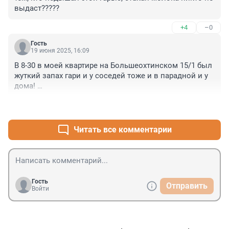
выдаст?????
+4
–0
Гость
19 июня 2025, 16:09
В 8-30 в моей квартире на Большеохтинском 15/1 был 
жуткий запах гари и у соседей тоже и в парадной и у 
дома! 

Почему не взяли пробы в Красногвардейском 
+3
–0
районе???
Читать все комментарии
Гость
Отправить
Войти