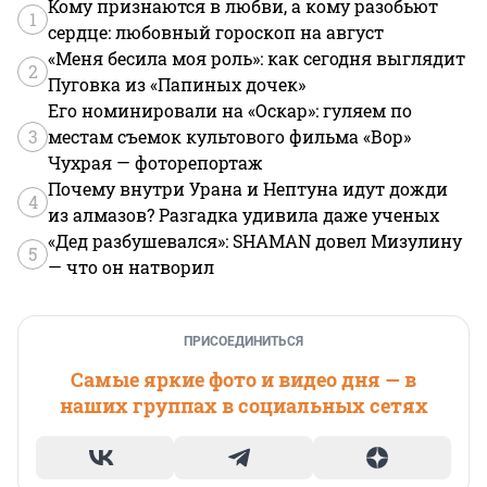
Кому признаются в любви, а кому разобьют
1
сердце: любовный гороскоп на август
«Меня бесила моя роль»: как сегодня выглядит
2
Пуговка из «Папиных дочек»
Его номинировали на «Оскар»: гуляем по
3
местам съемок культового фильма «Вор»
Чухрая — фоторепортаж
Почему внутри Урана и Нептуна идут дожди
4
из алмазов? Разгадка удивила даже ученых
«Дед разбушевался»: SHAMAN довел Мизулину
5
— что он натворил
ПРИСОЕДИНИТЬСЯ
Самые яркие фото и видео дня — в
наших группах в социальных сетях