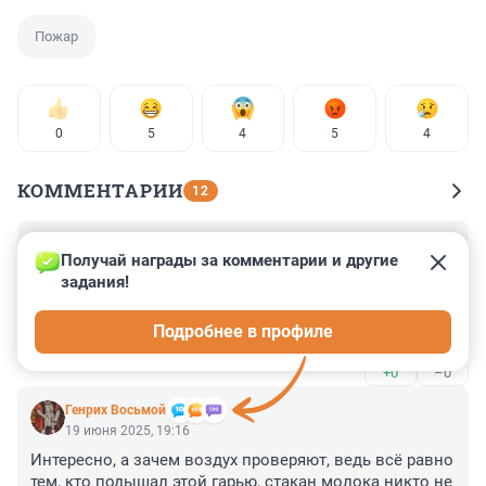
Пожар
0
5
4
5
4
КОММЕНТАРИИ
12
Гость
19 июня 2025, 19:40
Получай награды за комментарии и другие 
задания!
Что за ложь в заголовке? По факте НЕ РАССКАЗАЛИ 
что конкретно горело. То, что это "производственное 
Подробнее в профиле
здание" и так понятно.
+0
–0
Генрих Восьмой
19 июня 2025, 19:16
Интересно, а зачем воздух проверяют, ведь всё равно 
тем, кто подышал этой гарью, стакан молока никто не 