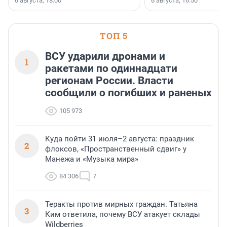
6 августа, 18:00
6 августа, 16:50
клиентоориентированн
застройщик Ленинград
области».
ТОП 5
ВСУ ударили дронами и
1
ракетами по одиннадцати
регионам России. Власти
сообщили о погибших и раненых
105 973
Куда пойти 31 июля–2 августа: праздник
2
флоксов, «Пространственный сдвиг» у
Манежа и «Музыка мира»
84 306
7
Теракты против мирных граждан. Татьяна
3
Ким ответила, почему ВСУ атакует склады
Wildberries