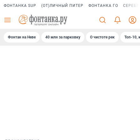
ФОНТАНКА SUP
(ОТ)ЛИЧНЫЙ ПИТЕР
ФОНТАНКА ГО
СЕРЕБР
Фонтан на Неве
40 млн за парковку
О чистоте рек
Топ-10, 