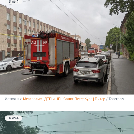
3 из 4
Источник: 
Мегаполис | ДТП и ЧП | Санкт-Петербург | Питер
 / Телеграм
4 из 4