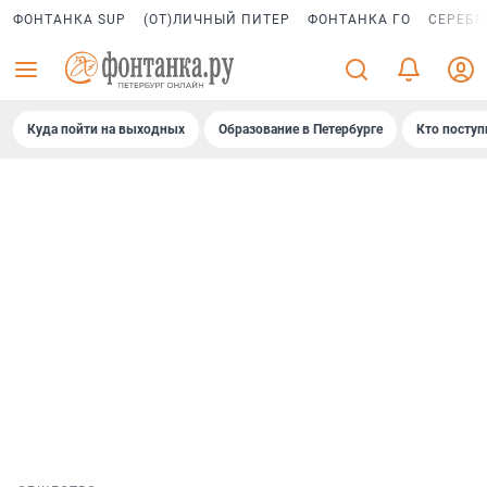
ФОНТАНКА SUP
(ОТ)ЛИЧНЫЙ ПИТЕР
ФОНТАНКА ГО
СЕРЕБР
Куда пойти на выходных
Образование в Петербурге
Кто поступ