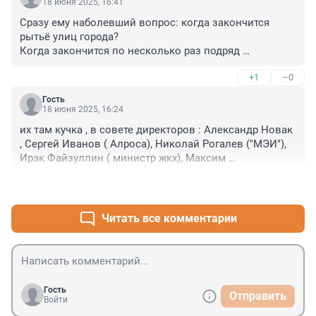
18 июня 2025, 16:41
Сразу ему наболевший вопрос: когда закончится 
рытьё улиц города?

Когда закончится по несколько раз подряд 
раскалывание - закапывание, снова раскалывание - 
+1
–0
закапываем и т.д.

Предыдущего не отпускайте, сразу в СК везите его, 
Гость
пусть объяснит откуда брались финансы на 
18 июня 2025, 16:24
повторные или троичные работы в одних и тех же 
их там кучка , в совете директоров : Александр Новак 
местах. Целы улицы перекрывали по несколько раз. 
, Сергей Иванов ( Алроса), Николай Рогалев ("МЭИ"), 
Месяцами горожане прыгали по ямам.
Ирэк Файзуллин ( министр жкх), Максим 
Шаскольский (руководитель фас), Николай 
+3
–2
Шульгинов( министр энергетики) и др. , количеством 
11 человек. Ну может сейчас должности кого из 
совета изменились. но не намного....
Читать все комментарии
Гость
Отправить
Войти