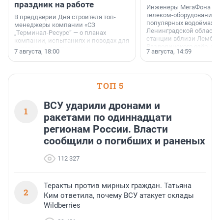
праздник на работе
Инженеры МегаФона ус
телеком-оборудование 
В преддверии Дня строителя топ-
популярных водоёмах
менеджеры компании «СЗ
Ленинградской области
„Терминал-Ресурс“ — о планах
станции вблизи Лембол
компании, испытаниях и поводах для
Раздолинского озёр, а 
осторожного оптимизма.
7 августа, 18:00
7 августа, 14:59
недалеко от Большого Т
водопада.
ТОП 5
ВСУ ударили дронами и
1
ракетами по одиннадцати
регионам России. Власти
сообщили о погибших и раненых
112 327
Теракты против мирных граждан. Татьяна
2
Ким ответила, почему ВСУ атакует склады
Wildberries