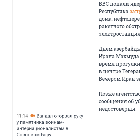
ВВС попали яде
Республика
зап
дома, нефтепер
ракетного обст
электростанция
Днем азербайд
Ирана Махмуда 
время прогулки
в центре Тегера
Вечером Иран з
Позже агентств
сообщения об у
недостоверны.
11:14
Вандал оторвал руку
у памятника воинам-
интернационалистам в
Сосновом Бору