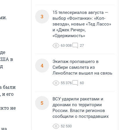
15 телесериалов августа —
3
ми.
выбор «Фонтанки»: «Коп-
звезда», новые «Тед Лассо»
и «Джек Ричер»,
«Одержимость»
63 008
27
где
 США в
Экипаж пропавшего в
4
ад
Сибири самолета из
Ленобласти вышел на связь
55 376
60
на были
 и его
ВСУ ударили ракетами и
5
дронами по территории
кто не
России. Власти регионов
сообщили о пострадавших
52 530
 на