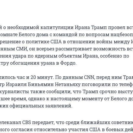
й о необходимой капитуляции Ирана Трамп провел вс
омнате Белого дома с командой по вопросам нацбезоп
 решение о политике США в отношении войны между 
анным СМИ, он всерьез рассматривает возможность в
сения удара по ядерным объектам Ирана, особенно по
тру обогащения урана в Фордо.
лилось час и 20 минут. По данным CNN, перед ним Тра
р Израиля Биньямин Нетаньяху поговорили по телеф
урналисты также сообщили, что Трамп срочно высту
шее время, однако к настоящему моменту от Белого д
ких официальных заявлений.
елеканал CBS передает, что среди ближайших советни
ного согласия относительно участия США в боевых де