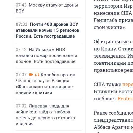
07:43
Москву атакуют дроны
территории Изр
ВСУ
нанесения США 
Генштаба призв
07:33
Почти 400 дронов ВСУ
свои жизни».
атаковали ночью 15 регионов
России. Есть пострадавшие
Официальные ли
по Ирану. С та
07:12
На Ильском НПЗ
телевидения. И
начался пожар после налета
дронов. Есть пострадавшие
советниками по
правильное реш
07:07
Колобок против
Человека-паука. Реакция
США также
пер
«Фонтанки» на тлетворное
Ближний Восток
влияние критики
сообщает
Reuter
07:02
Лицевая гладь для
чайников: гайд от набора
Ранее сообщало
петель до первого готового
спецпредставит
изделия
Аббаса Арагчи н