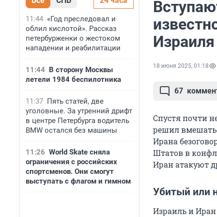
Все
СПБ
24 часа
Вступаю
11:44
«Год преследовал и
известн
облил кислотой». Рассказ
Израиля
петербурженки о жестоком
нападении и реабилитации
18 июня 2025, 01:18
11:44
В сторону Москвы
летели 1984 беспилотника
67
коммен
11:37
Пять статей, две
уголовные. За утренний дрифт
Спустя почти н
в центре Петербурга водитель
решил вмешатьс
BMW остался без машины
Ирана безогово
11:26
World Skate сняла
Штатов в конфл
ограничения с российских
Иран атакуют др
спортсменов. Они смогут
выступать с флагом и гимном
Убитый или 
Израиль и Иран