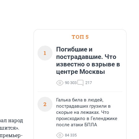
ТОП 5
Погибшие и
1
пострадавшие. Что
известно о взрыве в
центре Москвы
90 303
217
Галька била в людей,
2
пострадавших грузили в
скорые на лежаках. Что
происходило в Геленджике
вал народ
после атаки БПЛА
ушится».
 премьер-
84 335