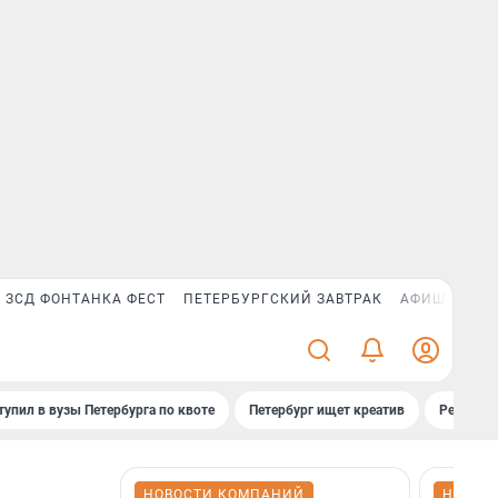
ЗСД ФОНТАНКА ФЕСТ
ПЕТЕРБУРГСКИЙ ЗАВТРАК
АФИША PLUS
тупил в вузы Петербурга по квоте
Петербург ищет креатив
Рейтинги
НОВОСТИ КОМПАНИЙ
НОВОС