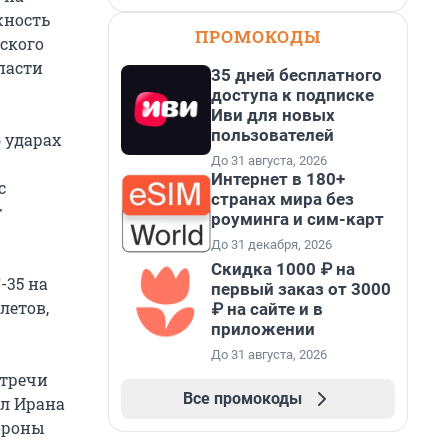
жность
ПРОМОКОДЫ
ского
пасти
35 дней бесплатного
доступа к подписке
Иви для новых
пользователей
 ударах
До 31 августа, 2026
Интернет в 180+
с
странах мира без
т
роуминга и сим-карт
До 31 декабря, 2026
Скидка 1000 ₽ на
-35 на
первый заказ от 3000
летов,
₽ на сайте и в
приложении
До 31 августа, 2026
стречи
Все промокоды
л Ирана
тороны