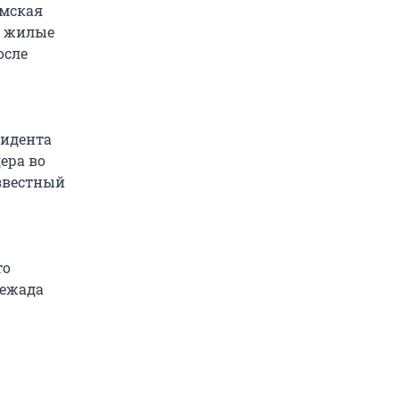
амская
ы жилые
осле
зидента
ера во
известный
то
нежада