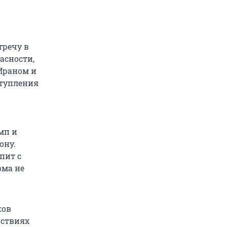
тречу в
асности,
Ираном и
ступления
мп и
ону.
пит с
ома не
ков
йствиях