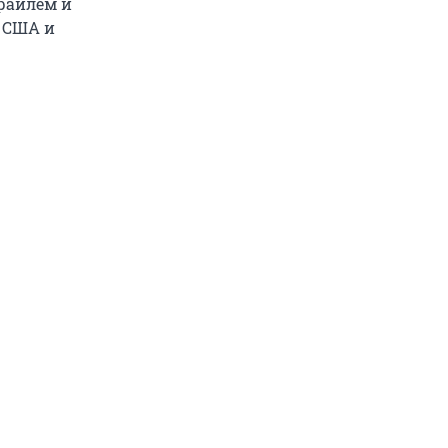
раилем и
в США и