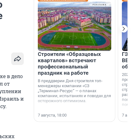
о
е
Строители «Образцовых
ГЭС, м
кварталов» встречают
ВВП: в
профессиональный
об ист
праздник на работе
2026-й —
ке в дело
професси
В преддверии Дня строителя топ-
л от
строителе
менеджеры компании «СЗ
строителя
туплении
„Терминал-Ресурс“ — о планах
раз. В ГК
компании, испытаниях и поводах для
Израиль и
появился
осторожного оптимизма.
поменяла
су.
7 августа, 18:00
7 августа,
льских