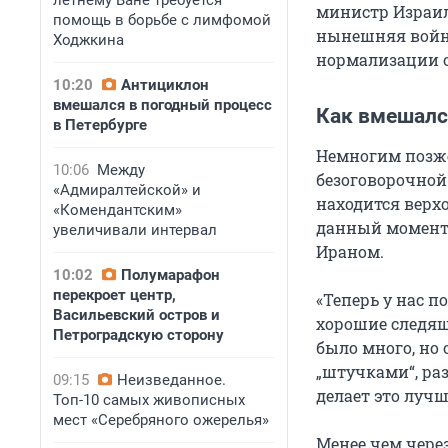
летнему Ване требуется
министр Израи
помощь в борьбе с лимфомой
нынешняя войн
Ходжкина
нормализации 
10:20
Антициклон
вмешался в погодный процесс
Как вмешалс
в Петербурге
Немногим позже
10:06
Между
безоговорочной
«Адмиралтейской» и
находится верхо
«Комендантским»
данный момент
увеличивали интервал
Ираном.
10:02
Полумарафон
перекроет центр,
«Теперь у нас 
Васильевский остров и
хорошие следящ
Петроградскую сторону
было много, но 
„штучками“, р
09:15
Неизведанное.
делает это луч
Топ-10 самых живописных
мест «Серебряного ожерелья»
Менее чем чере