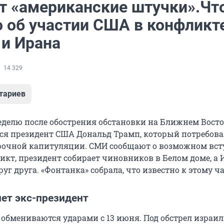
т «американские штучки».Чт
о об участии США в конфликт
 и Ирана
14 329
тариев
еделю после обострения обстановки на Ближнем Восто
я президент США Дональд Трамп, который потребова
рочной капитуляции. СМИ сообщают о возможном вс
икт, президент собирает чиновников в Белом доме, а 
уг друга. «Фонтанка» собрала, что известно к этому ча
нет экс-президент
 обмениваются ударами с 13 июня. Под обстрел израи