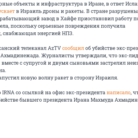
рные объекты и инфраструктура в Иране, в ответ Исл
ускает
в Израиль дроны и ракеты. В стране разрушен
ерабатывающий завод в Хайфе приостановил работу п
рела, поскольку серьезные повреждения получила
, снабжающая энергией НПЗ.
жанский телеканал AzTV
сообщил
об убийстве экс-пре
Ахмадинежада. Журналисты утверждали, что экс-лид
 вместе с супругой и двумя сыновьями застрелил не
на.
апустил новую волну ракет в сторону Израиля.
о IRNA со ссылкой на офис экс-президента
написало
, ч
бийстве бывшего президента Ирана Махмуда Ахмади