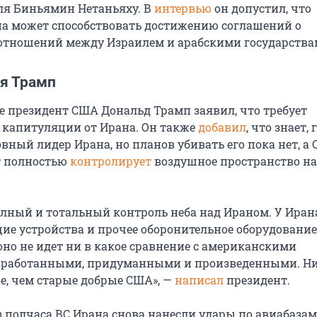
ля Биньямин Нетаньяху. В
интервью
он допустил, что
а может способствовать достижению соглашений о
отношений между Израилем и арабскими государства
я Трамп
 президент США Дональд Трамп заявил, что требует
 капитуляции от Ирана. Он также
добавил
, что знает, 
вный лидер Ирана, но планов убивать его пока нет, а
 полностью
контролирует
воздушное пространство н
полный и тотальный контроль неба над Ираном. У Ира
ие устройства и прочее оборонительное оборудование,
оно не идет ни в какое сравнение с американскими
азработанными, придуманными и произведенными. Ни
ше, чем старые добрые США», —
написал
президент.
з полчаса ВС Ирана снова нанесли удары по авиабазам