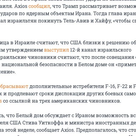
аиля. Aхios
сообщил
, что Трамп рассматривает возмо
ударов по ядерным объектам Ирана. Тогда глава иран
ал израильтян покинуть Тель-Авив и Хайфу, «чтобы с
ца в Израиле считают, что США близки к решению об
ким утверждением
выступил
12-й канал израильского
зраильские чиновники считают, что после совещания 
 национальной безопасности в Белом доме он «приме
ение».
ебрасывают
дополнительные истребители F-16, F-22 и F
 и продлевают сроки дислокации других боевых само
s
со ссылкой на трех американских чиновников.
сь, что Белый дом обсуждает с Ираном возможность в
еля США Стива Уиткоффа и министра иностранных де
а этой неделе, сообщает Axios. Предполагалось, что с