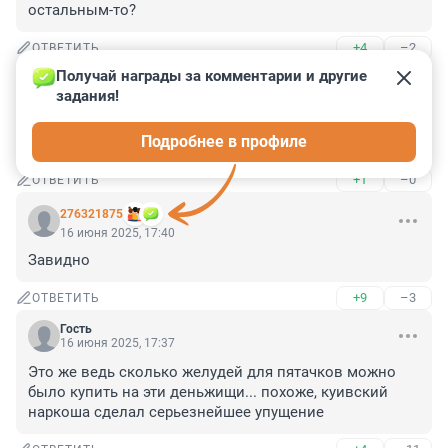
остальным-то?
+4
–2
ОТВЕТИТЬ
Получай награды за комментарии и другие 
Гость
16 июня 2025, 18:21
задания!
"Так ведь бьют по морде, а не по паспорту!" © из 
Подробнее в профиле
старого советского анекдота
+1
–0
ОТВЕТИТЬ
276321875
16 июня 2025, 17:40
Завидно
+9
–3
ОТВЕТИТЬ
Гость
16 июня 2025, 17:37
Это же ведь сколько желудей для пятачков можно 
было купить на эти деньжищи... похоже, куивский 
наркоша сделал серьезнейшее упущение