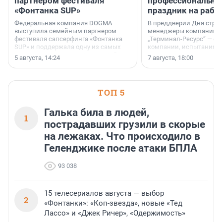
партнером фестиваля
профессиональн
«Фонтанка SUP»
праздник на рабо
Федеральная компания DOGMA
В преддверии Дня строи
выступила семейным партнером
менеджеры компании «
фестиваля сапсерфинга «Фонтанка
„Терминал-Ресурс“ — о 
SUP» и поддержала одну из самых
компании, испытаниях 
ярких и романтичных номинаций —
осторожного оптимизма
5 августа, 14:24
7 августа, 18:00
«SUP-свадьба».
ТОП 5
Галька била в людей,
1
пострадавших грузили в скорые
на лежаках. Что происходило в
Геленджике после атаки БПЛА
93 038
15 телесериалов августа — выбор
2
«Фонтанки»: «Коп-звезда», новые «Тед
Лассо» и «Джек Ричер», «Одержимость»