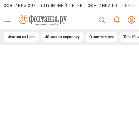
ФОНТАНКА SUP
(ОТ)ЛИЧНЫЙ ПИТЕР
ФОНТАНКА ГО
СЕРЕБР
Фонтан на Неве
40 млн за парковку
О чистоте рек
Топ-10, 