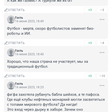
А как же газмяс? А турнули же их бгг
+3
–3
ОТВЕТИТЬ
Гость
16 июня 2025, 18:49
Футбол - мертв, скоро футболистов заменят био-
роботы и ИИ.
+3
–4
ОТВЕТИТЬ
Гость
16 июня 2025, 18:40
Хорошо, что наша страна не участвует, мы за 
традиционный футбол.
+0
–10
ОТВЕТИТЬ
Гость
16 июня 2025, 18:25
фи'фа захотела рубануть бабла шейхов, а те пафоса. 
Где ещё клубы нефтяных монархий могли засветиться 
с топами мирового футбола? Да нигде! 

Это вход через дырку в заборе. Зачем оно 