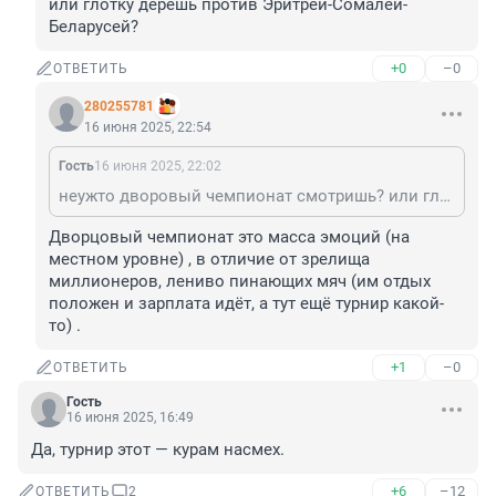
или глотку дерёшь против Эритрей-Сомалей-
Беларусей?
+0
–0
ОТВЕТИТЬ
280255781
16 июня 2025, 22:54
Гость
16 июня 2025, 22:02
неужто дворовый чемпионат смотришь? или глотку дерёшь против Эритрей-Сомалей-Беларусей?
Дворцовый чемпионат это масса эмоций (на 
местном уровне) , в отличие от зрелища 
миллионеров, лениво пинающих мяч (им отдых 
положен и зарплата идёт, а тут ещё турнир какой-
то) .
+1
–0
ОТВЕТИТЬ
Гость
16 июня 2025, 16:49
Да, турнир этот — курам насмех.
+6
–12
ОТВЕТИТЬ
2