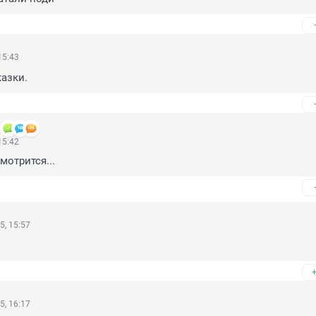
15:43
казки.
15:42
мотрится...
5, 15:57
5, 16:17