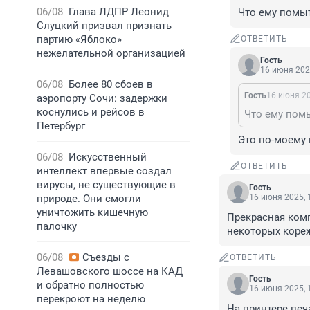
06/08
Глава ЛДПР Леонид
Что ему помыт
Слуцкий призвал признать
партию «Яблоко»
ОТВЕТИТЬ
нежелательной организацией
Гость
16 июня 202
06/08
Более 80 сбоев в
Гость
16 июня 20
аэропорту Сочи: задержки
коснулись и рейсов в
Что ему пом
Петербург
Это по-моему 
06/08
Искусственный
ОТВЕТИТЬ
интеллект впервые создал
вирусы, не существующие в
Гость
природе. Они смогли
16 июня 2025, 
уничтожить кишечную
Прекрасная комп
палочку
некоторых коре
06/08
Съезды с
ОТВЕТИТЬ
Левашовского шоссе на КАД
Гость
и обратно полностью
16 июня 2025, 
перекроют на неделю
На принтере печ