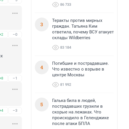
86 733
Теракты против мирных
3
граждан. Татьяна Ким
ответила, почему ВСУ атакует
+2
–0
склады Wildberries
83 184
х 
Погибшие и пострадавшие.
4
Что известно о взрыве в
центре Москвы
+8
–1
81 992
Галька била в людей,
5
пострадавших грузили в
+4
–3
скорые на лежаках. Что
происходило в Геленджике
после атаки БПЛА