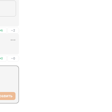
+6
–2
+0
–0
равить