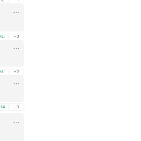
+2
–0
+1
–2
+14
–0