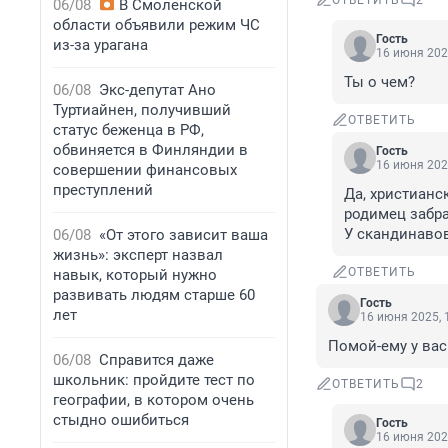
ОТВЕТИТЬ
2
06/08
В Смоленской
области объявили режим ЧС
Гость
из-за урагана
16 июня 202
Ты о чем?
06/08
Экс-депутат Ано
Туртиайнен, получивший
ОТВЕТИТЬ
статус беженца в РФ,
обвиняется в Финляндии в
Гость
16 июня 202
совершении финансовых
преступлений
Да, христианс
родимец забрал.
У скандинавов
06/08
«От этого зависит ваша
жизнь»: эксперт назвал
ОТВЕТИТЬ
навык, который нужно
развивать людям старше 60
Гость
лет
16 июня 2025, 
Помой-ему у вас
06/08
Справится даже
школьник: пройдите тест по
ОТВЕТИТЬ
2
географии, в котором очень
стыдно ошибиться
Гость
16 июня 202