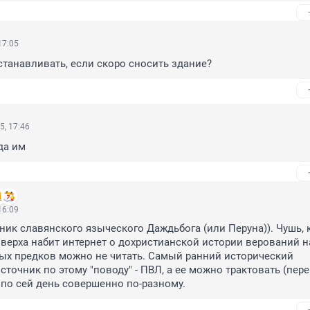
17:05
танавливать, если скоро сносить здание?
5, 17:46
да им
16:09
ик славянского языческого Даждьбога (или Перуна)). Чушь, к
верха набит интернет о дохристианской истории верований н
х предков можно не читать. Самый ранний исторический 
точник по этому "поводу" - ПВЛ, а ее можно трактовать (пере
 по сей день совершенно по-разному.