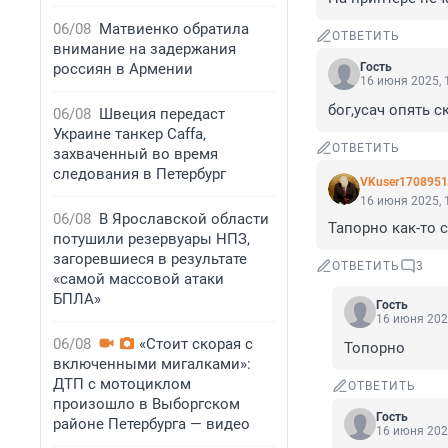
06/08
Матвиенко обратила
ОТВЕТИТЬ
внимание на задержания
россиян в Армении
Гость
16 июня 2025, 
бог,усач опять с
06/08
Швеция передаст
Украине танкер Caffa,
ОТВЕТИТЬ
захваченный во время
следования в Петербург
VKuser1708951
16 июня 2025, 
06/08
В Ярославской области
Тапорно как-то с
потушили резервуары НПЗ,
загоревшиеся в результате
ОТВЕТИТЬ
3
«самой массовой атаки
БПЛА»
Гость
16 июня 202
06/08
«Стоит скорая с
Топорно
включенными мигалками»:
ДТП с мотоциклом
ОТВЕТИТЬ
произошло в Выборгском
Гость
районе Петербурга — видео
16 июня 202