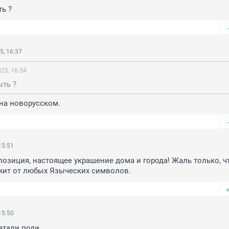
ь ?
5, 16:37
25, 16:34
ыть ?
на новорусском.
15:51
озиция, настоящее украшение дома и города! Жаль только, чт
жит от любых Языческих символов.
15:50
атали поди