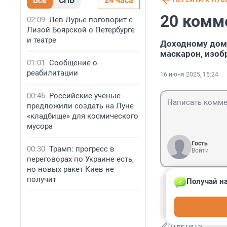
Все
СПБ
24 часа
ПЕРЕЙТИ К ПУ
20 комм
02:09
Лев Лурье поговорит с
Лизой Боярской о Петербурге
и театре
Доходному дому
маскарон, изо
01:01
Сообщение о
реабилитации
16 июня 2025, 15:24
00:46
Российские ученые
предложили создать на Луне
«кладбище» для космического
мусора
Гость
00:30
Трамп: прогресс в
Войти
переговорах по Украине есть,
но новых ракет Киев не
получит
Получай на
Гость
17 июня 2025, 
макарон? макро
ОТВЕТИТЬ