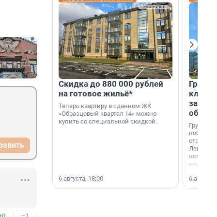
Скидка до 880 000 рублей
Группа
на готовое жильё*
клиен
застро
Теперь квартиру в сданном ЖК
област
«Образцовый квартал 14» можно
купить со специальной скидкой.
Группа А
победите
строител
равить
Ленингра
номинац
клиенто
застройщ
6 августа, 18:00
6 августа,
области»
+0
–1