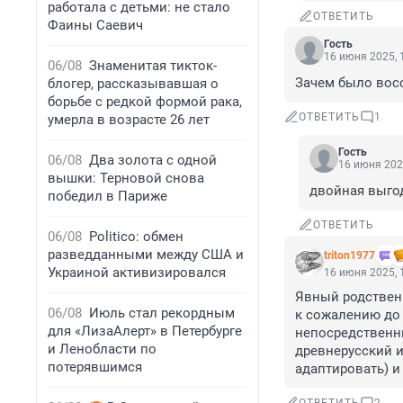
работала с детьми: не стало
ОТВЕТИТЬ
Фаины Саевич
Гость
16 июня 2025, 
06/08
Знаменитая тикток-
Зачем было восс
блогер, рассказывавшая о
борьбе с редкой формой рака,
ОТВЕТИТЬ
1
умерла в возрасте 26 лет
Гость
06/08
Два золота с одной
16 июня 202
вышки: Терновой снова
двойная выго
победил в Париже
ОТВЕТИТЬ
06/08
Politico: обмен
разведданными между США и
triton1977
Украиной активизировался
16 июня 2025, 
Явный родственн
06/08
Июль стал рекордным
к сожалению до 
для «ЛизаАлерт» в Петербурге
непосредственны
и Ленобласти по
древнерусский ис
потерявшимся
адаптировать) и