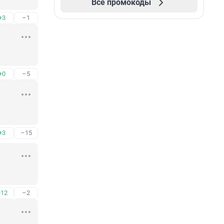
Все промокоды
+3
–1
+0
–5
+3
–15
+12
–2