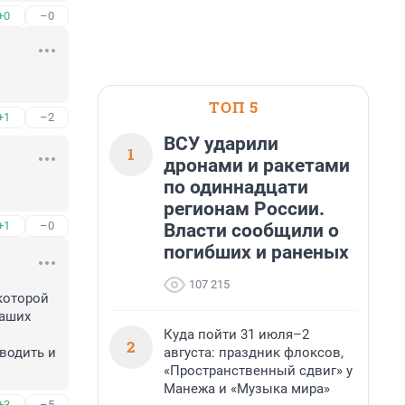
+0
–0
ТОП 5
+1
–2
ВСУ ударили
1
дронами и ракетами
по одиннадцати
регионам России.
+1
–0
Власти сообщили о
погибших и раненых
107 215
оторой 
аших 
Куда пойти 31 июля–2
2
августа: праздник флоксов,
водить и 
«Пространственный сдвиг» у
Манежа и «Музыка мира»
+3
–5