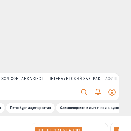
ЗСД ФОНТАНКА ФЕСТ
ПЕТЕРБУРГСКИЙ ЗАВТРАК
АФИША PLUS
и
Петербург ищет креатив
Олимпиадники и льготники в вузах СПб
НОВОСТИ КОМПАНИЙ
НОВОС