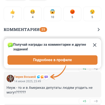
7
4
10
5
5
КОММЕНТАРИИ
25
Гость
15 июня 2025, 09:02
Получай награды за комментарии и другие 
задания!
Вот что значит демократия! У нас депутат ведёт себя 
разнузданно, уверен в безнаказанности. А в обамии 
Подробнее в профиле
хлоп - и явился Робин Гуд.
+4
–0
Генрих Восьмой
14 июня 2025, 23:49
Неуж - то и в Америках депутаты людям угодить не 
могут??????
+5
–0