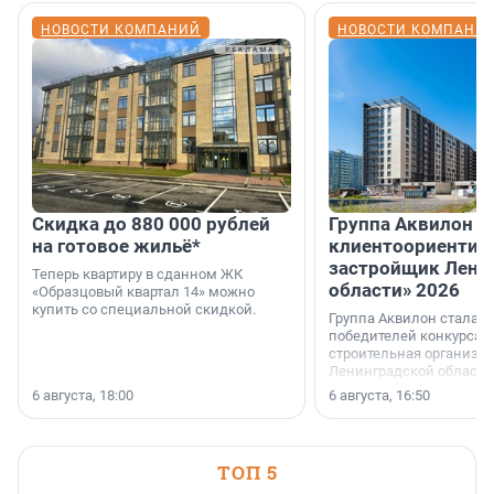
НОВОСТИ КОМПАНИЙ
НОВОСТИ КОМПАНИ
Скидка до 880 000 рублей
Группа Аквилон 
на готовое жильё*
клиентоориентир
застройщик Лени
Теперь квартиру в сданном ЖК
области» 2026
«Образцовый квартал 14» можно
купить со специальной скидкой.
Группа Аквилон стала 
победителей конкурса 
строительная организа
Ленинградской области 
номинации «Самый
6 августа, 18:00
6 августа, 16:50
клиентоориентированн
застройщик Ленинград
области».
ТОП 5