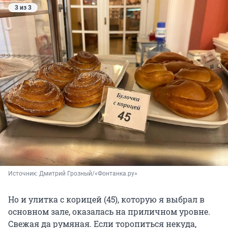
3 из 3
Источник: 
Дмитрий Грозный/«Фонтанка.ру»
Но и улитка с корицей (45), которую я выбрал в
основном зале, оказалась на приличном уровне.
Свежая да румяная. Если торопиться некуда,