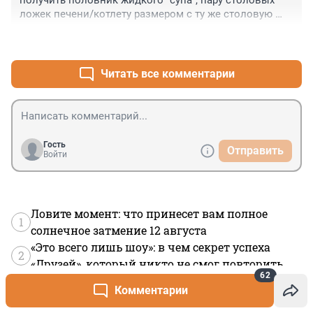
получить половник жидкого "супа", пару столовых 
ложек печени/котлету размером с ту же столовую 
ложку и чуть больше холодных макарон. Ах, да! 
+2
–0
Холодный чай в довесок.
Читать все комментарии
Гость
Отправить
Войти
Ловите момент: что принесет вам полное
1
солнечное затмение 12 августа
«Это всего лишь шоу»: в чем секрет успеха
2
«Друзей», который никто не смог повторить
62
«Минус — слишком много спойлеров»:
Комментарии
3
российский ниндзя-скульптор снялся в