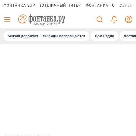
ФОНТАНКА SUP
(ОТ)ЛИЧНЫЙ ПИТЕР
ФОНТАНКА ГО
СЕРЕБР
Бензин дорожает — гибриды возвращаются
Дом Радио
Достав