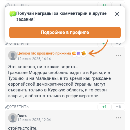
+1
–0
ОТВЕТИТЬ
Получай награды за комментарии и другие 
Гость
12 июня 2025, 14:49
задания!
Крысы на помойку всегда свободно ходят, а орлы 
Подробнее в профиле
парят лишь в хорошую погоду.
+0
–0
ОТВЕТИТЬ
Цепной пёс кровавого прижима
12 июня 2025, 14:14
Это, конечно, ни в какие ворота...

Граждане Мордора свободно ездят и в Крым, и в 
Турцию, и на Мальдивы, в то время как граждане 
европейской демократической Украины могут 
съездить только в Курскую область, и то сезон 
закрыт, а обратно только в рефрижераторе.
+1
–6
ОТВЕТИТЬ
Гость
12 июня 2025, 12:04
стойте,стойте.