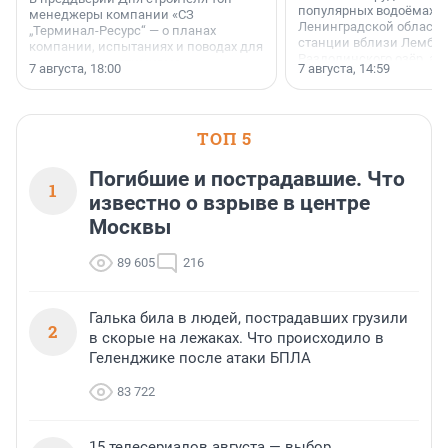
популярных водоёмах
менеджеры компании «СЗ
Ленинградской области
„Терминал-Ресурс“ — о планах
станции вблизи Лембол
компании, испытаниях и поводах для
Раздолинского озёр, а 
осторожного оптимизма.
7 августа, 18:00
7 августа, 14:59
недалеко от Большого Т
водопада.
ТОП 5
Погибшие и пострадавшие. Что
1
известно о взрыве в центре
Москвы
89 605
216
Галька била в людей, пострадавших грузили
2
в скорые на лежаках. Что происходило в
Геленджике после атаки БПЛА
83 722
15 телесериалов августа — выбор