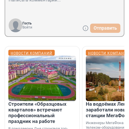
Гость
Войти
Отправить
НОВОСТИ КОМПАНИЙ
НОВОСТИ КОМПАНИ
Строители «Образцовых
На водоёмах Лен
кварталов» встречают
заработали новы
профессиональный
станции МегаФон
праздник на работе
Инженеры МегаФона ус
телеком-оборудование 
В преддверии Дня строителя топ-