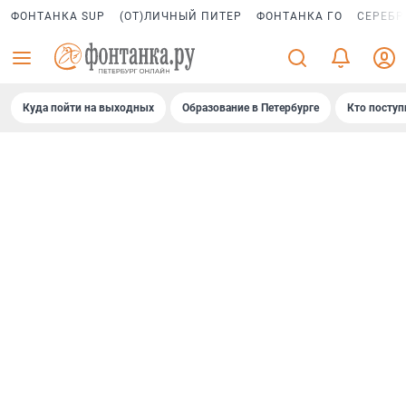
ФОНТАНКА SUP
(ОТ)ЛИЧНЫЙ ПИТЕР
ФОНТАНКА ГО
СЕРЕБР
Куда пойти на выходных
Образование в Петербурге
Кто поступ