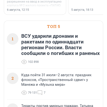
разрешение на ввод в эксплуатацию
корпуса № 2 жилого проекта «ПАТИО.
Уютный квартал», расположенного во
6 августа, 12:15
5 августа, 18:13
Всеволожском районе
Ленинградской области.
ТОП 5
ВСУ ударили дронами и
1
ракетами по одиннадцати
регионам России. Власти
сообщили о погибших и раненых
102 898
Куда пойти 31 июля–2 августа: праздник
2
флоксов, «Пространственный сдвиг» у
Манежа и «Музыка мира»
79 131
7
Теракты против мирных граждан. Татьяна