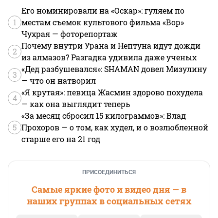
Его номинировали на «Оскар»: гуляем по
1
местам съемок культового фильма «Вор»
Чухрая — фоторепортаж
Почему внутри Урана и Нептуна идут дожди
2
из алмазов? Разгадка удивила даже ученых
«Дед разбушевался»: SHAMAN довел Мизулину
3
— что он натворил
«Я крутая»: певица Жасмин здорово похудела
4
— как она выглядит теперь
«За месяц сбросил 15 килограммов»: Влад
5
Прохоров — о том, как худел, и о возлюбленной
старше его на 21 год
ПРИСОЕДИНИТЬСЯ
Самые яркие фото и видео дня — в
наших группах в социальных сетях