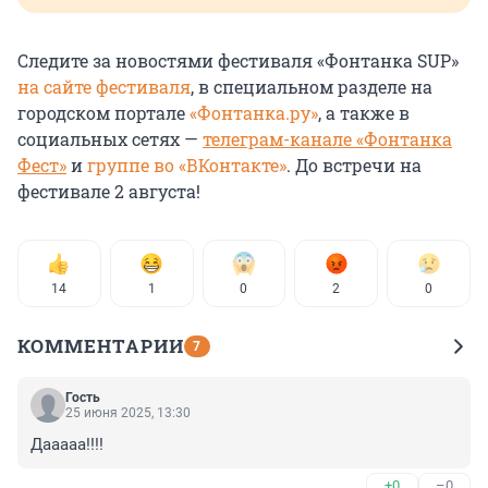
Следите за новостями фестиваля «Фонтанка SUP»
на сайте фестиваля
, в специальном разделе на
городском портале
«Фонтанка.ру»
, а также в
социальных сетях —
телеграм-канале «Фонтанка
Фест»
и
группе во «ВКонтакте»
. До встречи на
фестивале
2 августа
!
14
1
0
2
0
КОММЕНТАРИИ
7
Гость
25 июня 2025, 13:30
Дааааа!!!!
+0
–0