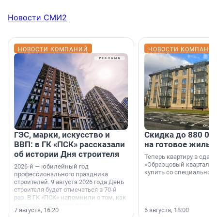
Новости СМИ2
НОВОСТИ КОМПАНИЙ
НОВОСТИ КОМПАНИ
ГЭС, марки, искусство и
Скидка до 880 00
ВВП: в ГК «ПСК» рассказали
на готовое жильё
об истории Дня строителя
Теперь квартиру в сда
«Образцовый квартал 1
2026-й — юбилейный год
купить со специальной 
профессионального праздника
строителей. 9 августа 2026 года День
строителя будет отмечаться в 70-й
раз. В ГК «ПСК» напомнили о том, как
появился праздник и как
7 августа, 16:20
6 августа, 18:00
поменялась роль строительства.