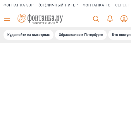
ФОНТАНКА SUP
(ОТ)ЛИЧНЫЙ ПИТЕР
ФОНТАНКА ГО
СЕРЕБР
Куда пойти на выходных
Образование в Петербурге
Кто поступ