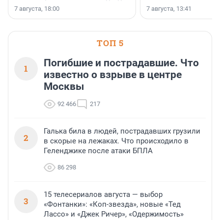
осторожного оптимизма.
7 августа, 18:00
7 августа, 13:41
ТОП 5
Погибшие и пострадавшие. Что
1
известно о взрыве в центре
Москвы
92 466
217
Галька била в людей, пострадавших грузили
2
в скорые на лежаках. Что происходило в
Геленджике после атаки БПЛА
86 298
15 телесериалов августа — выбор
3
«Фонтанки»: «Коп-звезда», новые «Тед
Лассо» и «Джек Ричер», «Одержимость»