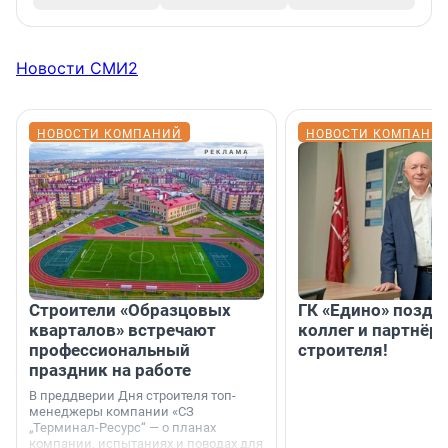
Новости СМИ2
НОВОСТИ КОМПАНИЙ
НОВОСТИ КОМПАНИ
Строители «Образцовых
ГК «Едино» поздр
кварталов» встречают
коллег и партнёр
профессиональный
строителя!
праздник на работе
В преддверии Дня строителя топ-
менеджеры компании «СЗ
„Терминал-Ресурс“ — о планах
компании, испытаниях и поводах для