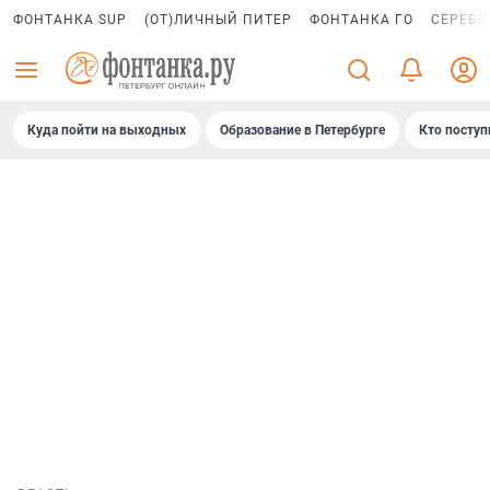
ФОНТАНКА SUP
(ОТ)ЛИЧНЫЙ ПИТЕР
ФОНТАНКА ГО
СЕРЕБР
Куда пойти на выходных
Образование в Петербурге
Кто поступ