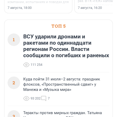
раз. В ГК «ПСК» напомни
компании, испытаниях и поводах для
появился праздник и к
осторожного оптимизма.
7 августа, 18:00
7 августа, 16:20
поменялась роль строит
ТОП 5
ВСУ ударили дронами и
1
ракетами по одиннадцати
регионам России. Власти
сообщили о погибших и раненых
111 254
Куда пойти 31 июля–2 августа: праздник
2
флоксов, «Пространственный сдвиг» у
Манежа и «Музыка мира»
93 202
7
Теракты против мирных граждан. Татьяна
3