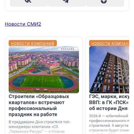
Новости СМИ2
НОВОСТИ КОМПАНИЙ
НОВОСТИ КОМПАНИ
Строители «Образцовых
ГЭС, марки, искус
кварталов» встречают
ВВП: в ГК «ПСК» р
профессиональный
об истории Дня с
праздник на работе
2026-й — юбилейный го
профессионального пр
В преддверии Дня строителя топ-
строителей. 9 августа 2
менеджеры компании «СЗ
строителя будет отмечат
„Терминал-Ресурс“ — о планах