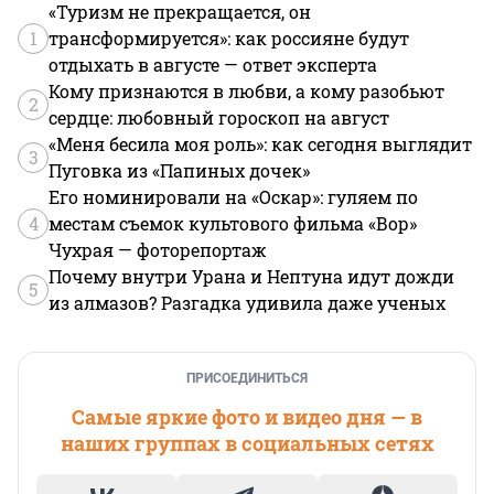
«Туризм не прекращается, он
1
трансформируется»: как россияне будут
отдыхать в августе — ответ эксперта
Кому признаются в любви, а кому разобьют
2
сердце: любовный гороскоп на август
«Меня бесила моя роль»: как сегодня выглядит
3
Пуговка из «Папиных дочек»
Его номинировали на «Оскар»: гуляем по
4
местам съемок культового фильма «Вор»
Чухрая — фоторепортаж
Почему внутри Урана и Нептуна идут дожди
5
из алмазов? Разгадка удивила даже ученых
ПРИСОЕДИНИТЬСЯ
Самые яркие фото и видео дня — в
наших группах в социальных сетях