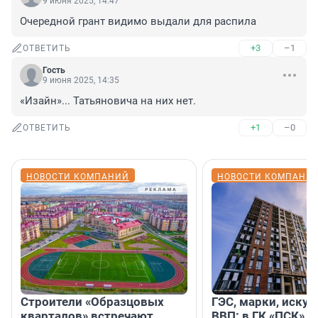
9 июня 2025, 14:47
Очередной грант видимо выдали для распила
+3
–1
ОТВЕТИТЬ
Гость
9 июня 2025, 14:35
«Изайн»... Татьяновича на них нет.
+1
–0
ОТВЕТИТЬ
НОВОСТИ КОМПАНИЙ
НОВОСТИ КОМПАНИ
Строители «Образцовых
ГЭС, марки, искус
кварталов» встречают
ВВП: в ГК «ПСК» р