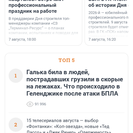
профессиональный
об истории Дня с
праздник на работе
2026-й — юбилейный го
профессионального пр
В преддверии Дня строителя топ-
строителей. 9 августа 2
менеджеры компании «СЗ
строителя будет отмечат
„Терминал-Ресурс“ — о планах
раз. В ГК «ПСК» напомни
компании, испытаниях и поводах для
появился праздник и к
осторожного оптимизма.
7 августа, 18:00
7 августа, 16:20
поменялась роль строит
ТОП 5
Галька била в людей,
1
пострадавших грузили в скорые
на лежаках. Что происходило в
Геленджике после атаки БПЛА
91 996
15 телесериалов августа — выбор
2
«Фонтанки»: «Коп-звезда», новые «Тед
Лассо» и «Джек Ричер», «Одержимость»