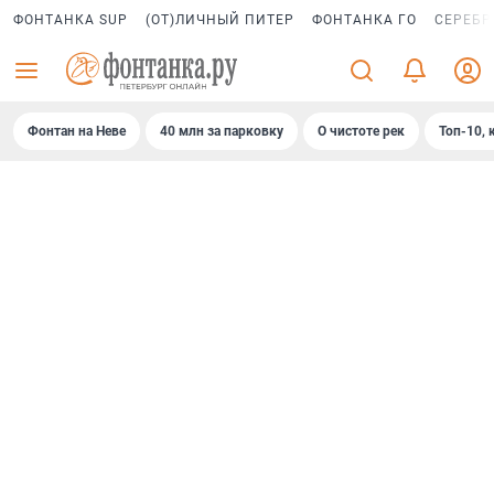
ФОНТАНКА SUP
(ОТ)ЛИЧНЫЙ ПИТЕР
ФОНТАНКА ГО
СЕРЕБР
Фонтан на Неве
40 млн за парковку
О чистоте рек
Топ-10, 