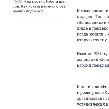
15:00
Наш проект: Работа для
сов. Как искать вакансию без
К тому времени
ранних подъемов
лидеров. Тон з
«Большевик» и 
лишь в первый г
когда заняли 3-
вторую группу.
Именно 1931 го
основания «Зен
игроки перед ма
Как писала «Фон
в розыгрыше Ку
организована с
установления и