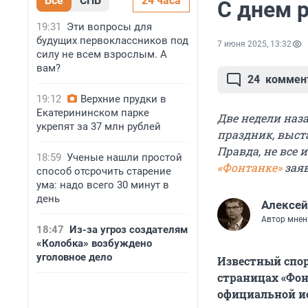
Все
СПБ
24 часа
С днем 
19:31
Эти вопросы для
будущих первоклассников под
7 июня 2025, 13:32
силу не всем взрослым. А
вам?
24
коммен
19:12
Верхние прудки в
Екатерининском парке
Две недели наз
укрепят за 37 млн рублей
праздник, выста
Правда, не все 
18:59
Ученые нашли простой
«Фонтанке»
заяв
способ отсрочить старение
ума: надо всего 30 минут в
день
Алексей
Автор мнен
18:47
Из-за угроз создателям
«Колобка» возбуждено
уголовное дело
Известный спор
страницах «Фон
официальной ис