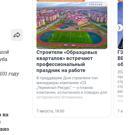
ьшой
Строители «Образцовых
ГЭС, м
кварталов» встречают
ВВП: в
уба.
профессиональный
об ист
праздник на работе
2026-й —
031 году
професси
В преддверии Дня строителя топ-
строителе
менеджеры компании «СЗ
строителя
„Терминал-Ресурс“ — о планах
раз. В ГК
компании, испытаниях и поводах для
появился
осторожного оптимизма.
поменяла
7 августа, 18:00
7 августа,
в на
с
авно