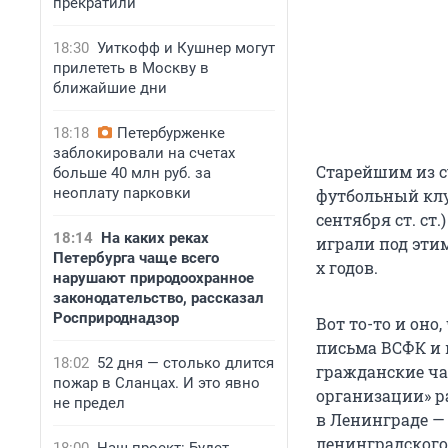
прекратили
18:30
Уиткофф и Кушнер могут
прилететь в Москву в
ближайшие дни
18:18
Петербурженке
заблокировали на счетах
Старейшим из с
больше 40 млн руб. за
неоплату парковки
футбольный клу
сентября ст. ст
18:14
На каких реках
играли под этим
Петербурга чаще всего
х годов.
нарушают природоохранное
законодательство, рассказал
Росприроднадзор
Вот то-то и оно
письма ВСФК и 
18:02
52 дня — столько длится
гражданские ча
пожар в Сланцах. И это явно
организации» р
не предел
в Ленинграде — 
ленинградского