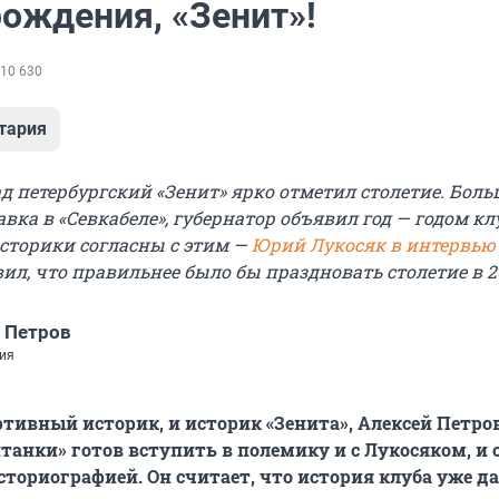
рождения, «Зенит»!
10 630
тария
ад петербургский «Зенит» ярко отметил столетие. Бол
вка в «Севкабеле», губернатор объявил год — годом кл
историки согласны с этим —
Юрий Лукосяк в интервью
ил, что правильнее было бы праздновать столетие в 2
 Петров
ия
тивный историк, и историк «Зенита», Алексей Петро
танки» готов вступить в полемику и с Лукосяком, и 
ториографией. Он считает, что история клуба уже д