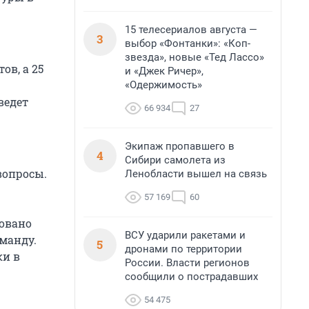
15 телесериалов августа —
3
выбор «Фонтанки»: «Коп-
звезда», новые «Тед Лассо»
ов, а 25
и «Джек Ричер»,
«Одержимость»
ведет
66 934
27
Экипаж пропавшего в
4
Сибири самолета из
вопросы.
Ленобласти вышел на связь
57 169
60
новано
ВСУ ударили ракетами и
манду.
5
дронами по территории
ки в
России. Власти регионов
сообщили о пострадавших
54 475