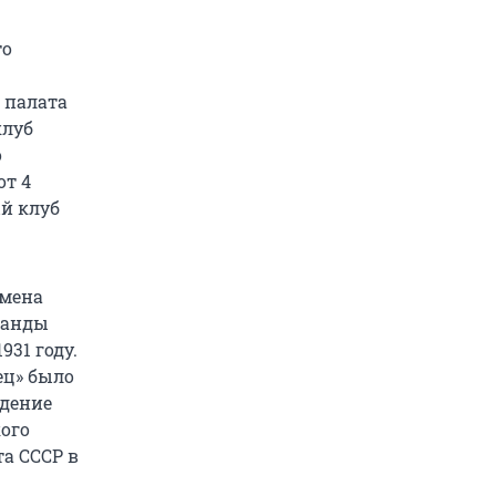
то
 палата
клуб
о
т 4
й клуб
емена
манды
931 году.
ец» было
едение
кого
та СССР в