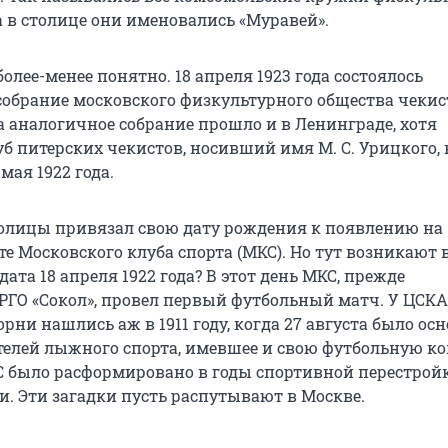
 а в столице они именовались «Муравей».
более-менее понятно. 18 апреля 1923 года состоялось
собрание московского физкультурного общества чекист
а аналогичное собрание прошло и в Ленинграде, хотя
б питерских чекистов, носивший имя М. С. Урицкого, 
мая 1922 года.
толицы привязал свою дату рождения к появлению на
е Московского клуба спорта (МКС). Но тут возникают 
дата 18 апреля 1922 года? В этот день МКС, прежде
ГО «Сокол», провел первый футбольный матч. У ЦСКА
рни нашлись аж в 1911 году, когда 27 августа было ос
елей лыжного спорта, имевшее и свою футбольную ко
С было расформировано в годы спортивной перестрой
и. Эти загадки пусть распутывают в Москве.