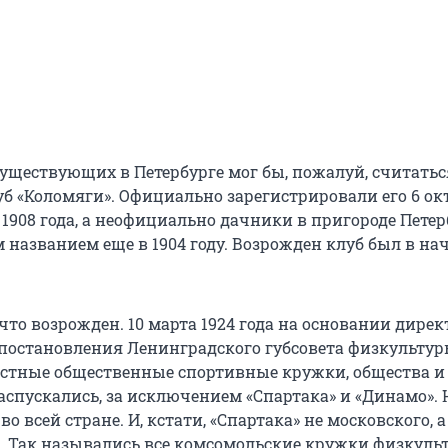
уществующих в Петербурге мог бы, пожалуй, считатьс
б «Коломяги». Официально зарегистрировали его 6 окт
.) 1908 года, а неофициально дачники в пригороде Пете
 названием еще в 1904 году. Возрожден клуб был в нач
, что возрожден. 10 марта 1924 года на основании дире
постановления Ленинградского губсовета физкультур
стные общественные спортивные кружки, общества и
аспускались, за исключением «Спартака» и «Динамо». 
во всей стране. И, кстати, «Спартака» не московского, а
. Так назывались все комсомольские кружки физкуль