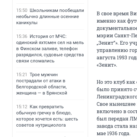
15:50
Школьникам пообещали
В свое время В
необычно длинные осенние
именно как футб
каникулы
документальное
мэрии Санкт-Пе
15:36
История от МЧС:
„Зенит“». Его у
одинокий яхтсмен сел на мель
в Финском заливе, телефон
управлению гор
разрядился, судовые средства
августа 1993 г
связи сломались
«Зенит».
15:21
Трое мужчин
пострадали от атаки в
Но это клуб ка
Белгородской области,
было принято с
женщина — в Брянской
Ленинградского 
Свое нынешнее 
15:12
Как превратить
включено в сос
обычную гречку в блюдо,
был передан ЛМ
которое хочется есть: шесть
советов нутрициолога
завода стала на
мае 1936 года.