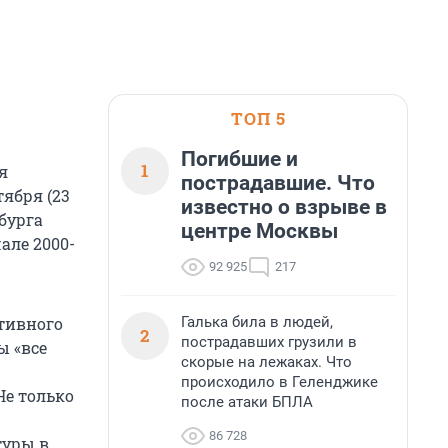
ТОП 5
Погибшие и
1
я
пострадавшие. Что
ября (23
известно о взрыве в
рбурга
центре Москвы
але 2000-
92 925
217
Галька била в людей,
ктивного
2
пострадавших грузили в
ы «все
скорые на лежаках. Что
происходило в Геленджике
Не только
после атаки БПЛА
86 728
туры в