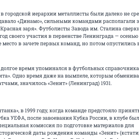
 в городской иерархии металлисты были далеко не ср
адавало «Динамо», сильными командами располагали 
«Красная заря». Футболисты Завода им. Сталина сверк
од своего участия в первенстве Ленинграда — осенью 1
е место в зачете первых команд, но потом опустились 
д долгое время упоминался в футбольных справочника
ита». Одно время даже на вымпеле, которым обменив
тчами, значилось «Зенит» (Ленинград) 1931.
танка», в 1999 году, когда команде предстояло принят
бка УЕФА, после завоевания Кубка России, в клубе бы
пециальная комиссия по подготовке материалов для
сторической даты рождения команды «Зенит» (кстати