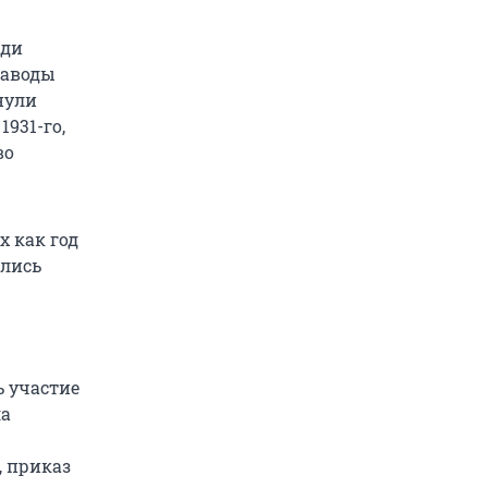
еди
заводы
нули
931-го,
во
х как год
ались
ь участие
ла
, приказ