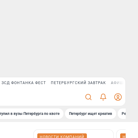
ЗСД ФОНТАНКА ФЕСТ
ПЕТЕРБУРГСКИЙ ЗАВТРАК
АФИША PLUS
тупил в вузы Петербурга по квоте
Петербург ищет креатив
Рейтинги
НОВОСТИ КОМПАНИЙ
НОВОС