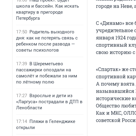
18:00
Наш проект: Будет
городе на Неве,
школа и бассейн. Как искать
квартиру в пригороде
Петербурга
С «Динамо» все 
учредительное 
17:50
Родитель выходного
января 1924 год
дня: как не потерять связь с
ребенком после развода —
спортивный клу
советы психологов
свою историю с 
17:39
В Шереметьево
«Спартак» же с
пассажирки опоздали на
самолёт и побежали за ним
спортивной карт
по лётному полю
А почему взята 
называвшийся Р
17:27
Взрослые и дети из
исторические ко
«Ларгуса» пострадали в ДТП в
Общество любит
Ленобласти
Как и МКС, ОЛЛ
советской Росси
17:14
Пляжи в Геленджике
открыли