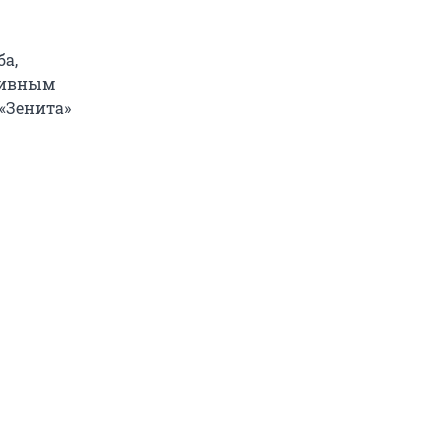
ба,
ртивным
«Зенита»