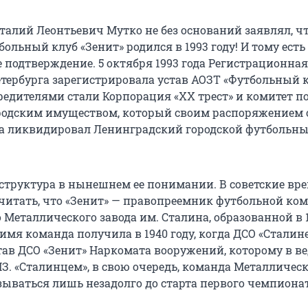
италий Леонтьевич Мутко не без оснований заявлял, ч
ольный клуб «Зенит» родился в 1993 году! И тому есть
 подтверждение. 5 октября 1993 года Регистрационная
тербурга зарегистрировала устав АОЗТ «Футбольный 
чредителями стали Корпорация «XX трест» и комитет п
одским имуществом, который своим распоряжением о
ода ликвидировал Ленинградский городской футбольны
к структура в нынешнем ее понимании. В советские вр
читать, что «Зенит» — правопреемник футбольной ко
Металлического завода им. Сталина, образованной в 1
имя команда получила в 1940 году, когда ДСО «Сталин
тав ДСО «Зенит» Наркомата вооружений, которому в в
З. «Сталинцем», в свою очередь, команда Металличес
зываться лишь незадолго до старта первого чемпиона