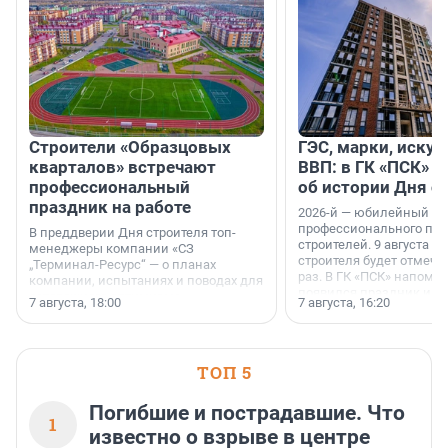
Строители «Образцовых
ГЭС, марки, искус
кварталов» встречают
ВВП: в ГК «ПСК» р
профессиональный
об истории Дня с
праздник на работе
2026-й — юбилейный го
профессионального пр
В преддверии Дня строителя топ-
строителей. 9 августа 2
менеджеры компании «СЗ
строителя будет отмечат
„Терминал-Ресурс“ — о планах
раз. В ГК «ПСК» напомни
компании, испытаниях и поводах для
появился праздник и к
осторожного оптимизма.
7 августа, 18:00
7 августа, 16:20
поменялась роль строит
ТОП 5
Погибшие и пострадавшие. Что
1
известно о взрыве в центре