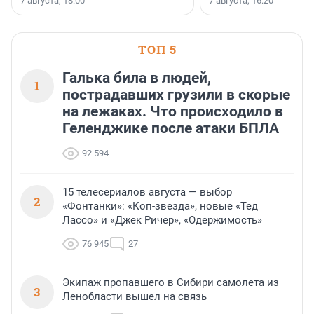
7 августа, 18:00
7 августа, 16:20
поменялась роль строит
ТОП 5
Галька била в людей,
1
пострадавших грузили в скорые
на лежаках. Что происходило в
Геленджике после атаки БПЛА
92 594
15 телесериалов августа — выбор
2
«Фонтанки»: «Коп-звезда», новые «Тед
Лассо» и «Джек Ричер», «Одержимость»
76 945
27
Экипаж пропавшего в Сибири самолета из
3
Ленобласти вышел на связь