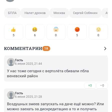
БПЛА
Налет дронов
Москва
Сергей Собянин
Ата
5
6
0
5
0
КОММЕНТАРИИ
18
Гость
6 июня 2025, 21:44
У нас тоже сегодня с вертолёта сбивали пбла 
веневский район
+3
–0
Гость
6 июня 2025, 21:28
Воздушных змеев запускать на даче ещё можно? Или 
можно заехать за дискредитацию а то и получить 