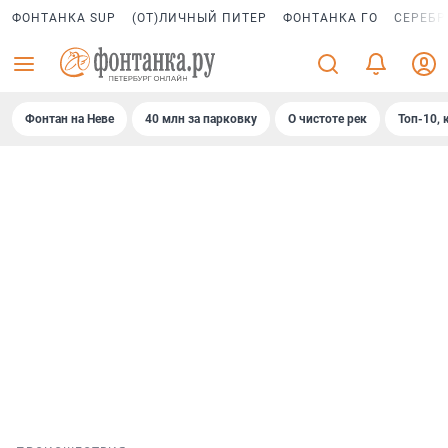
ФОНТАНКА SUP
(ОТ)ЛИЧНЫЙ ПИТЕР
ФОНТАНКА ГО
СЕРЕБР
Фонтан на Неве
40 млн за парковку
О чистоте рек
Топ-10, 