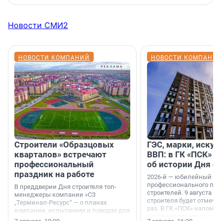
Новости СМИ2
НОВОСТИ КОМПАНИЙ
НОВОСТИ КОМПАНИ
Строители «Образцовых
ГЭС, марки, искус
кварталов» встречают
ВВП: в ГК «ПСК» р
профессиональный
об истории Дня с
праздник на работе
2026-й — юбилейный го
профессионального пр
В преддверии Дня строителя топ-
строителей. 9 августа 2
менеджеры компании «СЗ
строителя будет отмечат
„Терминал-Ресурс“ — о планах
раз. В ГК «ПСК» напомни
компании, испытаниях и поводах для
появился праздник и к
осторожного оптимизма.