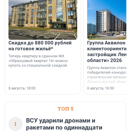
Скидка до 880 000 рублей
Группа Аквилон 
на готовое жильё*
клиентоориентир
застройщик Лени
Теперь квартиру в сданном ЖК
области» 2026
«Образцовый квартал 14» можно
купить со специальной скидкой.
Группа Аквилон стала 
победителей конкурса 
строительная организа
Ленинградской области 
номинации «Самый
6 августа, 18:00
6 августа, 16:50
клиентоориентированн
застройщик Ленинград
области».
ТОП 5
ВСУ ударили дронами и
1
ракетами по одиннадцати