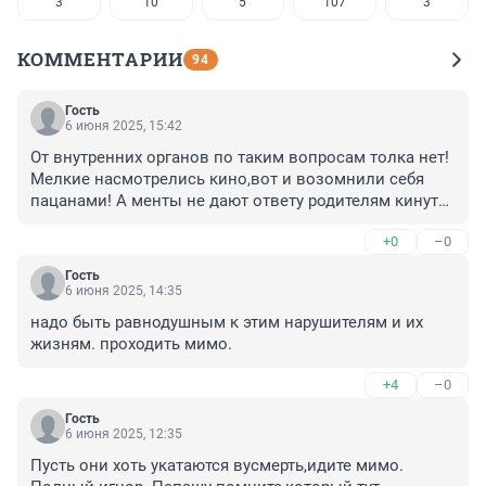
3
10
5
107
3
КОММЕНТАРИИ
94
Гость
6 июня 2025, 15:42
От внутренних органов по таким вопросам толка нет! 
Мелкие насмотрелись кино,вот и возомнили себя 
пацанами! А менты не дают ответу родителям кинуть! 
Тьфу,клоака
+0
–0
Гость
6 июня 2025, 14:35
надо быть равнодушным к этим нарушителям и их 
жизням. проходить мимо.
+4
–0
Гость
6 июня 2025, 12:35
Пусть они хоть укатаются вусмерть,идите мимо. 