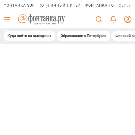
ФОНТАНКА SUP
(ОТ)ЛИЧНЫЙ ПИТЕР
ФОНТАНКА ГО
СЕРЕБР
Куда пойти на выходных
Образование в Петербурге
Финский за