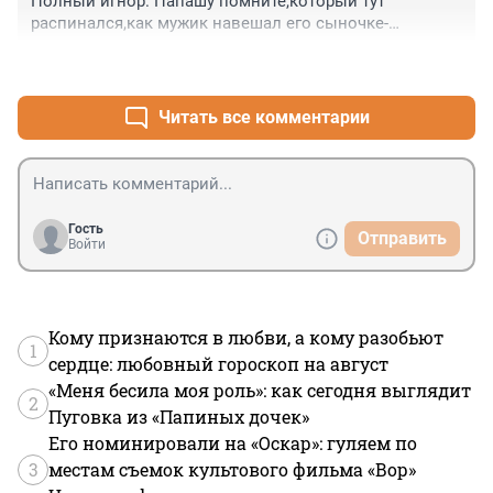
Полный игнор. Папашу помните,который тут 
распинался,как мужик навешал его сыночке-
зацеперу:он и в полицию пойдёт,и пусть его посадят. 
+12
–1
Дети развлекаются и точка.
Читать все комментарии
Гость
Отправить
Войти
Кому признаются в любви, а кому разобьют
1
сердце: любовный гороскоп на август
«Меня бесила моя роль»: как сегодня выглядит
2
Пуговка из «Папиных дочек»
Его номинировали на «Оскар»: гуляем по
3
местам съемок культового фильма «Вор»