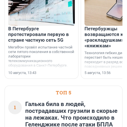
В Петербурге
Петербуржцы
протестировали первую в
возвращаются к
стране частную сеть 5G
«раскладушкам» 
«книжкам»
МегаФон провёл испытание частной
сети пятого поколения в собственной
Технология гибких дисп
лаборатории
перестает быть нишевы
телекоммуникационного
переходит в разряд вос
оборудования в Санкт-Петербурге.
повседневных решений
10 августа, 13:43
5 августа, 13:56
ТОП 5
Галька била в людей,
1
пострадавших грузили в скорые
на лежаках. Что происходило в
Геленджике после атаки БПЛА