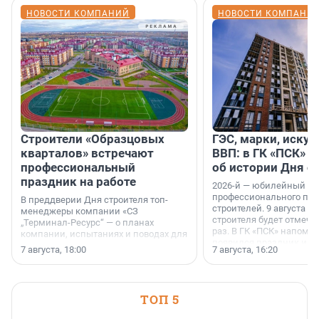
НОВОСТИ КОМПАНИЙ
НОВОСТИ КОМПАНИ
Строители «Образцовых
ГЭС, марки, искус
кварталов» встречают
ВВП: в ГК «ПСК» р
профессиональный
об истории Дня с
праздник на работе
2026-й — юбилейный го
профессионального пр
В преддверии Дня строителя топ-
строителей. 9 августа 2
менеджеры компании «СЗ
строителя будет отмечат
„Терминал-Ресурс“ — о планах
раз. В ГК «ПСК» напомни
компании, испытаниях и поводах для
появился праздник и к
осторожного оптимизма.
7 августа, 18:00
7 августа, 16:20
поменялась роль строит
ТОП 5