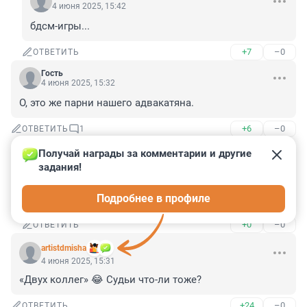
4 июня 2025, 15:42
бдсм-игры...
+7
–0
ОТВЕТИТЬ
Гость
4 июня 2025, 15:32
О, это же парни нашего адвакатяна.
+6
–0
ОТВЕТИТЬ
1
Получай награды за комментарии и другие 
Гость
4 июня 2025, 17:04
задания!
Да, пацаны явно не теряют время без своего 
Подробнее в профиле
кумира. 😁
+0
–0
ОТВЕТИТЬ
artistdmisha
4 июня 2025, 15:31
«Двух коллег» 😂 Судьи что-ли тоже?
+24
–0
ОТВЕТИТЬ