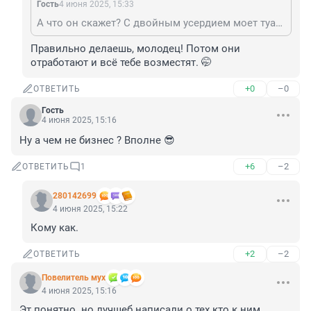
Гость
4 июня 2025, 15:33
А что он скажет? С двойным усердием моет туалеты, чтобы штрафы за своих парней оплатить.
Правильно делаешь, молодец! Потом они 
отработают и всё тебе возместят. 🤭
+0
–0
ОТВЕТИТЬ
Гость
4 июня 2025, 15:16
Ну а чем не бизнес ? Вполне 😎
+6
–2
ОТВЕТИТЬ
1
280142699
4 июня 2025, 15:22
Кому как.
+2
–2
ОТВЕТИТЬ
Повелитель мух
4 июня 2025, 15:16
Эт понятно..но лучшеб написали о тех кто к ним 