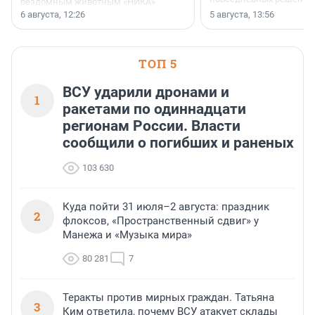
бездомным животным «НИКА»
заключили соглашение о
6 августа, 12:26
5 августа, 13:56
стратегическом сотрудничестве.
ТОП 5
ВСУ ударили дронами и
1
ракетами по одиннадцати
регионам России. Власти
сообщили о погибших и раненых
103 630
Куда пойти 31 июля–2 августа: праздник
2
флоксов, «Пространственный сдвиг» у
Манежа и «Музыка мира»
80 281
7
Теракты против мирных граждан. Татьяна
3
Ким ответила, почему ВСУ атакует склады