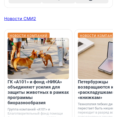
Новости СМИ2
НОВОСТИ КОМПАНИЙ
НОВОСТИ КОМПАНИ
ГК «А101» и фонд «НИКА»
Петербуржцы
объединяют усилия для
возвращаются к
защиты животных в рамках
«раскладушкам» 
программы
«книжкам»
биоразнообразия
Технология гибких дисп
перестает быть нишевы
Группа компаний «А101» и
переходит в разряд вос
Благотворительный фонд помощи
повседневных решений