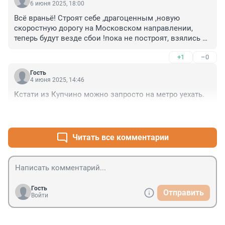
6 июня 2025, 18:00
Всё враньё! Строят себе ,драгоценным ,новую 
скоростную дорогу на Московском направлении, 
теперь будут везде сбои !пока не построят, взялись 
так быстро как будто им не на чем больше ездить..!! и 
+1
–0
сапсаны и самолёты и машины и скоростные 
платные дороги всё мало бедным !страна на грани 
Гость
,денег нет ,а на себя у них деньги есть дорогу строят! 
4 июня 2025, 14:46
сколько людей пострадает !А

Кстати из Купчино можно запросто на метро уехать.
И нас всех кто ,с Московского вокзала ездит ,а там 
сплошные города ...

+3
–4
с посадкой на волковскую станцию отправлять 
собираются !Вот так будем ездить !А с Московского 
Читать все комментарии
будет только бомон кататься туда-обратно!
Гость
Отправить
Войти