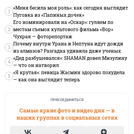
«Меня бесила моя роль»: как сегодня выглядит
1
Пуговка из «Папиных дочек»
Его номинировали на «Оскар»: гуляем по
2
местам съемок культового фильма «Вор»
Чухрая — фоторепортаж
Почему внутри Урана и Нептуна идут дожди
3
из алмазов? Разгадка удивила даже ученых
«Дед разбушевался»: SHAMAN довел Мизулину
4
— что он натворил
«Я крутая»: певица Жасмин здорово похудела
5
— как она выглядит теперь
ПРИСОЕДИНИТЬСЯ
Самые яркие фото и видео дня — в
наших группах в социальных сетях