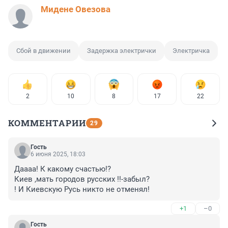
Мидене Овезова
Сбой в движении
Задержка электрички
Электричка
2
10
8
17
22
КОММЕНТАРИИ
29
Гость
6 июня 2025, 18:03
Даааа! К какому счастью!? 

Киев ,мать городов русских !!-забыл? 

! И Киевскую Русь никто не отменял!
+1
–0
Гость