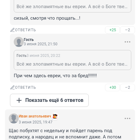
Всё же злопамятные вы евреи. А всё о Боге твердите: - Ибо если вы будете прощать людям согрешения их, то простит и вам Отец ваш Небесный. Толкование Евангелие от Матфея 6:14
сизый, смотря что прощать...!
+25
–2
ОТВЕТИТЬ
Гость
3 июня 2025, 21:50
Гость
3 июня 2025, 20:22
Всё же злопамятные вы евреи. А всё о Боге твердите: - Ибо если вы будете прощать людям согрешения их, то простит и вам Отец ваш Небесный. Толкование Евангелие от Матфея 6:14
При чем здесь евреи, что за бред!!!!!!!
+30
–2
ОТВЕТИТЬ
Показать ещё 6 ответов
Иван анатольевич
3 июня 2025, 19:47
Щас побухтят с недельку и пойдет парень под 
подписку, а народец и не вспомнит даже. А потом 