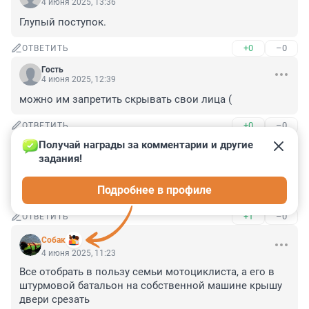
4 июня 2025, 13:36
Глупый поступок.
+0
–0
ОТВЕТИТЬ
Гость
4 июня 2025, 12:39
можно им запретить скрывать свои лица (
+0
–0
ОТВЕТИТЬ
Получай награды за комментарии и другие 
Гость
4 июня 2025, 12:07
задания!
Год условно. Покупка нового мотика и платная 
Подробнее в профиле
палата пострадавшему. И это в лучшем случае...
+1
–0
ОТВЕТИТЬ
Собак
4 июня 2025, 11:23
Все отобрать в пользу семьи мотоциклиста, а его в 
штурмовой батальон на собственной машине крышу 
двери срезать