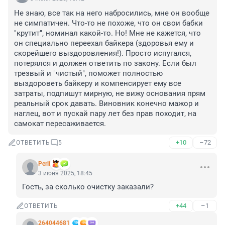
Не знаю, все так на него набросились, мне он вообще 
не симпатичен. Что-то не похоже, что он свои бабки 
"крутит", номинал какой-то. Но! Мне не кажется, что 
он специально переехал байкера (здоровья ему и 
скорейшего выздоровления!). Просто испугался, 
потерялся и должен ответить по закону. Если был 
трезвый и "чистый", поможет полностью 
выздороветь байкеру и компенсирует ему все 
затраты, подпишут мирную, не вижу основания прям 
реальный срок давать. Виновник конечно мажор и 
наглец, вот и пускай пару лет без прав походит, на 
самокат пересаживается.
+10
–72
ОТВЕТИТЬ
5
Perli
3 июня 2025, 18:45
Гость, за сколько очистку заказали?
+44
–1
ОТВЕТИТЬ
264044681