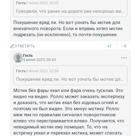
Гость
3 июня 2025, 20:09
Говорили, что ранее на дороге уже нехорошо виделись, где то в комментах со ссылкой на соц сети!
Покушение вряд ли. Но вот узнать бы мотив для 
внезапного поворота. Если и впрямь хотел мотик 
подрезать (не исключено), то почти покушение.
+7
–0
ОТВЕТИТЬ
Гость
4 июня 2025, 00:43
Гость
3 июня 2025, 22:56
Покушение вряд ли. Но вот узнать бы мотив для внезапного поворота. Если и впрямь хотел мотик подрезать (не исключено), то почти покушение.
Мотик без фары ехал или фара очень тусклая. Это 
видно на видео. Роллс может заказать экспертизу 
и доказать, что мотик ехал без ходовых огней и 
поэтому не был виден. Это минус мотику. Роллс 
меж тем по правилам сигналил поворотником 
влево что перестраивается влево. Получается, что 
невидимый мотик ему помешал. То, что на 
встречку уехал и переехал мотика, может списать 