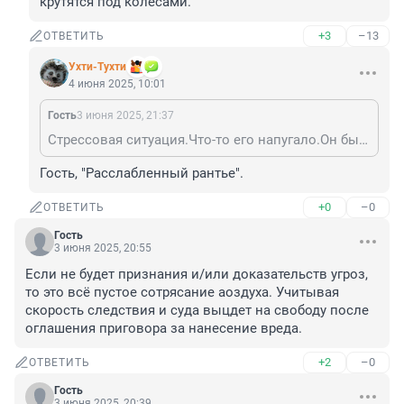
крутятся под колесами.
+3
–13
ОТВЕТИТЬ
Ухти-Тухти
4 июня 2025, 10:01
Гость
3 июня 2025, 21:37
Стрессовая ситуация.Что-то его напугало.Он был в состоянии аффекта.Человеческий фактор.Судьи это учтут.Он не испытывал неприязни к потерпевшему.А,эти мотобайки так и крутятся,так и крутятся под колесами.
Гость, "Расслабленный рантье".
+0
–0
ОТВЕТИТЬ
Гость
3 июня 2025, 20:55
Если не будет признания и/или доказательств угроз, 
то это всё пустое сотрясание аоздуха. Учитывая 
скорость следствия и суда выцдет на свободу после 
оглашения приговора за нанесение вреда.
+2
–0
ОТВЕТИТЬ
Гость
3 июня 2025, 20:39