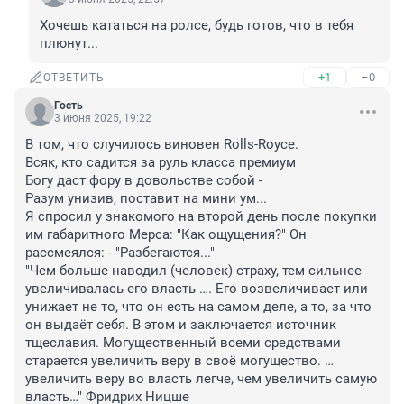
Хочешь кататься на ролсе, будь готов, что в тебя 
плюнут...
+1
–0
ОТВЕТИТЬ
Гость
3 июня 2025, 19:22
В том, что случилось виновен Rolls-Royce.

Всяк, кто садится за руль класса премиум

Богу даст фору в довольстве собой - 

Разум унизив, поставит на мини ум...

Я спросил у знакомого на второй день после покупки 
им габаритного Мерса: "Как ощущения?" Он 
рассмеялся: - "Разбегаются..." 

"Чем больше наводил (человек) страху, тем сильнее 
увеличивалась его власть …. Его возвеличивает или 
унижает не то, что он есть на самом деле, а то, за что 
он выдаёт себя. В этом и заключается источник 
тщеславия. Могущественный всеми средствами 
старается увеличить веру в своё могущество. … 
увеличить веру во власть легче, чем увеличить самую 
власть…" Фридрих Ницше