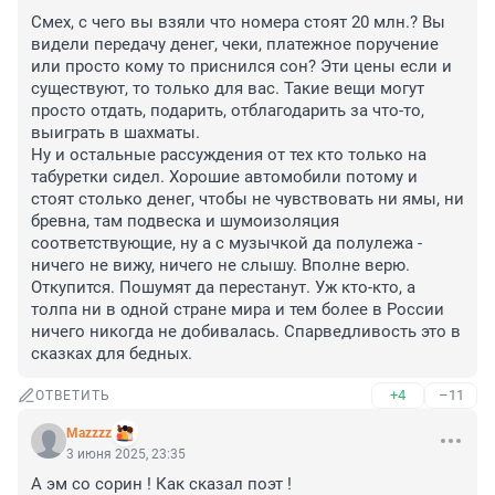
Смех, с чего вы взяли что номера стоят 20 млн.? Вы 
видели передачу денег, чеки, платежное поручение 
или просто кому то приснился сон? Эти цены если и 
существуют, то только для вас. Такие вещи могут 
просто отдать, подарить, отблагодарить за что-то, 
выиграть в шахматы.

Ну и остальные рассуждения от тех кто только на 
табуретки сидел. Хорошие автомобили потому и 
стоят столько денег, чтобы не чувствовать ни ямы, ни 
бревна, там подвеска и шумоизоляция 
соответствующие, ну а с музычкой да полулежа - 
ничего не вижу, ничего не слышу. Вполне верю. 
Откупится. Пошумят да перестанут. Уж кто-кто, а 
толпа ни в одной стране мира и тем более в России 
ничего никогда не добивалась. Спарведливость это в 
сказках для бедных.
+4
–11
ОТВЕТИТЬ
Mazzzz
3 июня 2025, 23:35
А эм со сорин ! Как сказал поэт !