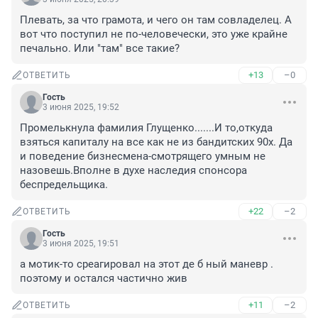
Плевать, за что грамота, и чего он там совладелец. А 
вот что поступил не по-человечески, это уже крайне 
печально. Или "там" все такие?
+13
–0
ОТВЕТИТЬ
Гость
3 июня 2025, 19:52
Промелькнула фамилия Глущенко.......И то,откуда 
взяться капиталу на все как не из бандитских 90х. Да 
и поведение бизнесмена-смотрящего умным не 
назовешь.Вполне в духе наследия спонсора 
беспредельщика.
+22
–2
ОТВЕТИТЬ
Гость
3 июня 2025, 19:51
а мотик-то среагировал на этот де б ный маневр . 
поэтому и остался частично жив
+11
–2
ОТВЕТИТЬ