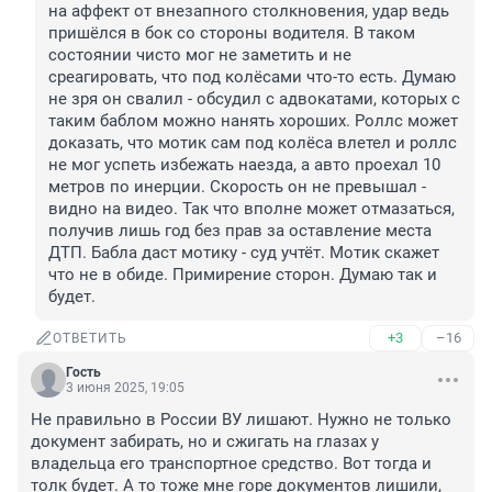
на аффект от внезапного столкновения, удар ведь 
пришёлся в бок со стороны водителя. В таком 
состоянии чисто мог не заметить и не 
среагировать, что под колёсами что-то есть. Думаю 
не зря он свалил - обсудил с адвокатами, которых с 
таким баблом можно нанять хороших. Роллс может 
доказать, что мотик сам под колёса влетел и роллс 
не мог успеть избежать наезда, а авто проехал 10 
метров по инерции. Скорость он не превышал - 
видно на видео. Так что вполне может отмазаться, 
получив лишь год без прав за оставление места 
ДТП. Бабла даст мотику - суд учтёт. Мотик скажет 
что не в обиде. Примирение сторон. Думаю так и 
будет.
+3
–16
ОТВЕТИТЬ
Гость
3 июня 2025, 19:05
Не правильно в России ВУ лишают. Нужно не только 
документ забирать, но и сжигать на глазах у 
владельца его транспортное средство. Вот тогда и 
толк будет. А то тоже мне горе документов лишили, 