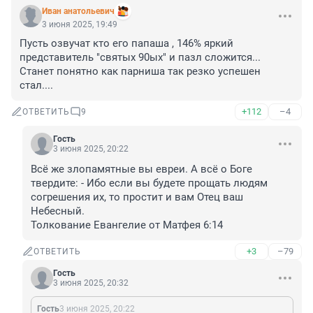
Иван анатольевич
3 июня 2025, 19:49
Пусть озвучат кто его папаша , 146% яркий 
представитель "святых 90ых" и пазл сложится... 
Станет понятно как парниша так резко успешен 
стал....
+112
–4
ОТВЕТИТЬ
9
Гость
3 июня 2025, 20:22
Всё же злопамятные вы евреи. А всё о Боге 
твердите: - Ибо если вы будете прощать людям 
согрешения их, то простит и вам Отец ваш 
Небесный.

Толкование Евангелие от Матфея 6:14
+3
–79
ОТВЕТИТЬ
Гость
3 июня 2025, 20:32
Гость
3 июня 2025, 20:22