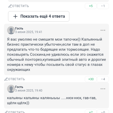
+5
–1
ОТВЕТИТЬ
Показать ещё 4 ответа
Гость
3 июня 2025, 19:41
Я вас умоляю не смешите мои тапочки)) Кальянный 
бизнес практически убыточен,если там в доп не 
предлагать что-то бодрящее или тормозящее. Надо 
поковырять Соскина,не удивлюсь если это окажется 
обычный понторез,купивший элитный авто и дорогие 
номера к нему чтобы посывить свой статус в глазах 
окружающих
+30
–4
ОТВЕТИТЬ
Гость
3 июня 2025, 19:40
кальяны кальяны каляныыы .....нюх-нюх, гав-гав, 
щёлк-щёлк))
+7
–0
ОТВЕТИТЬ