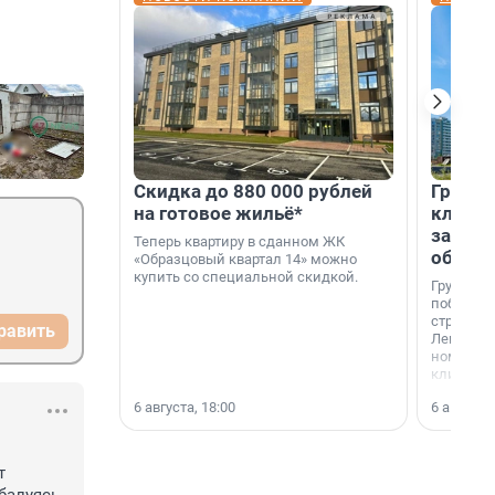
Скидка до 880 000 рублей
Группа
на готовое жильё*
клиен
застро
Теперь квартиру в сданном ЖК
област
«Образцовый квартал 14» можно
купить со специальной скидкой.
Группа А
победите
строител
равить
Ленингра
номинац
клиенто
застройщ
6 августа, 18:00
6 августа,
области»
 