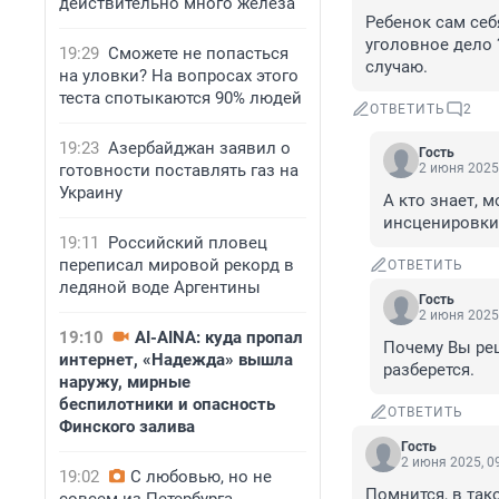
действительно много железа
Ребенок сам себ
уголовное дело 
19:29
Сможете не попасться
случаю.
на уловки? На вопросах этого
теста спотыкаются 90% людей
ОТВЕТИТЬ
2
19:23
Азербайджан заявил о
Гость
готовности поставлять газ на
2 июня 2025,
Украину
А кто знает, 
инсценировки 
19:11
Российский пловец
переписал мировой рекорд в
ОТВЕТИТЬ
ледяной воде Аргентины
Гость
2 июня 2025,
19:10
AI-AINA: куда пропал
Почему Вы реш
интернет, «Надежда» вышла
разберется.
наружу, мирные
беспилотники и опасность
ОТВЕТИТЬ
Финского залива
Гость
2 июня 2025, 0
19:02
С любовью, но не
Помнится, в так