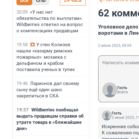
Все
СПБ
24 часа
ПЕРЕЙТИ К ПУ
62 комм
20:09
«У нас нет
обязательства по выплатам».
Wildberries ответил на вопрос
Уголовное дело
о компенсациях продавцам
воротами в Лен
19:58
У стен Колизея
2 июня 2025, 09:09
нашли «казарму римских
пожарных»: мозаика с
дельфином и крабом
поставила ученых в тупик
19:46
Ларионов дал своему
Гость
сыну ещё один шанс
Войти
закрепиться в СКА
19:37
Wildberries пообещал
Гость
выдать продавцам справки об
2 июня 2025, 1
утрате товара в «ближайшие
Искренние собол
дни»
К сожалению под