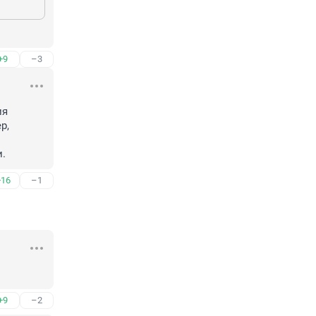
+9
–3
я 
, 
и.
+16
–1
+9
–2