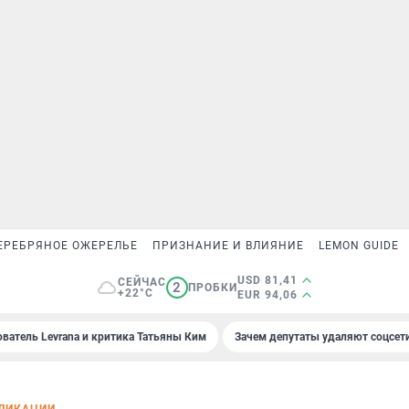
ЕРЕБРЯНОЕ ОЖЕРЕЛЬЕ
ПРИЗНАНИЕ И ВЛИЯНИЕ
LEMON GUIDE
USD 81,41
СЕЙЧАС
2
ПРОБКИ
+22°C
EUR 94,06
ователь Levrana и критика Татьяны Ким
Зачем депутаты удаляют соцсет