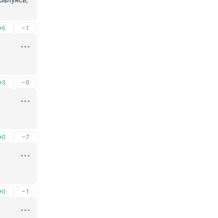
алуясь, 
+6
–1
+3
–0
+0
–7
+0
–1