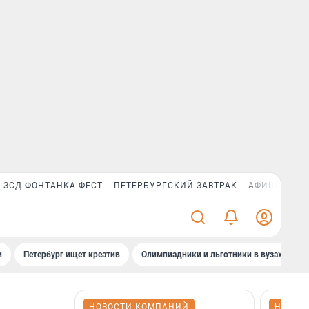
ЗСД ФОНТАНКА ФЕСТ
ПЕТЕРБУРГСКИЙ ЗАВТРАК
АФИША PLUS
и
Петербург ищет креатив
Олимпиадники и льготники в вузах СПб
НОВОСТИ КОМПАНИЙ
НОВОС