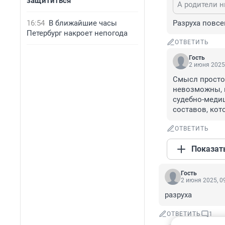
защититься
А родители н
16:54
В ближайшие часы
Разруха повсе
Петербург накроет непогода
ОТВЕТИТЬ
Гость
2 июня 2025,
Смысл простой
невозможны, к
судебно-медиц
составов, кот
ОТВЕТИТЬ
Показат
Гость
2 июня 2025, 0
разруха
ОТВЕТИТЬ
1