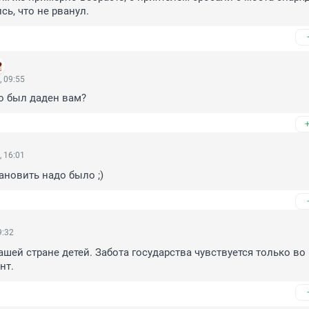
сь, что не рванул.
 09:55
то был даден вам?
 16:01
ановить надо было ;)
9:32
ашей стране детей. Забота государства чувствуется только во 
нт.