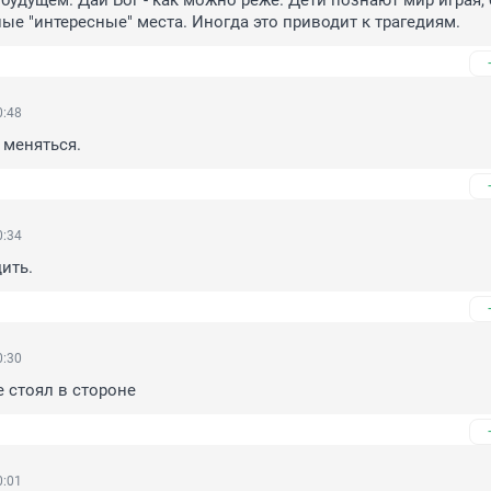
будущем. Дай Бог - как можно реже. Дети познают мир играя, б
ые "интересные" места. Иногда это приводит к трагедиям.
0:48
 меняться.
0:34
ить.
0:30
е стоял в стороне
0:01