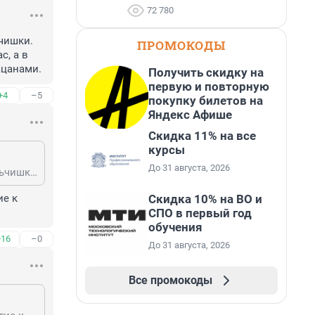
72 780
ишки. 
ПРОМОКОДЫ
, а в 
ацанами.
Получить скидку на
первую и повторную
+4
–5
покупку билетов на
Яндекс Афише
Скидка 11% на все
курсы
До 31 августа, 2026
Ждала такого комментария. Страна-то причём. Мальчишки они всегда мальчишки. Сколько себя помню, всегда они нарываются на проблемы. Не знаю как у вас, а в нашей стране это было всегда. Каждый год какие-нибудь происшествия с пацанами.
Скидка 10% на ВО и
е к 
СПО в первый год
обучения
+16
–0
До 31 августа, 2026
Все промокоды