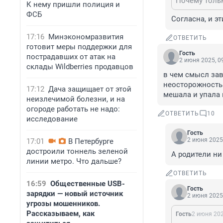
К нему пришли полиция и
ФСБ
Согласна, и э
17:16
Минэкономразвития
ОТВЕТИТЬ
готовит меры поддержки для
Гость
пострадавших от атак на
2 июня 2025, 0
склады Wildberries продавцов
в чем смысл зав
неосторожность 
17:12
Дача защищает от этой
мешала и упала 
неизлечимой болезни, и на
огороде работать не надо:
ОТВЕТИТЬ
10
исследование
Гость
2 июня 2025,
17:01
В Петербурге
достроили тоннель зеленой
А родители ни
линии метро. Что дальше?
ОТВЕТИТЬ
16:59
Общественные USB-
Гость
зарядки — новый источник
2 июня 2025,
угрозы мошенников.
Рассказываем, как
Гость
2 июня 202