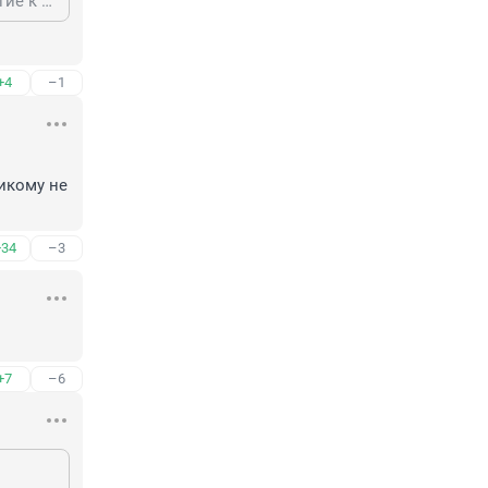
Почему только мальчики? Девочки тоже. Одни несущие стены ломают, другие к незнакомцам уходят ночевать...
+4
–1
кому не 
+34
–3
+7
–6