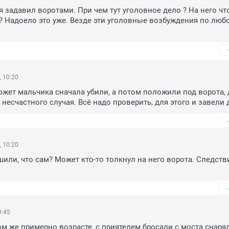
я задавил воротами. При чем тут уголовное дело ? На него что
? Надоело это уже. Везде эти уголовные возбуждения по любо
 10:20
может мальчика сначала убили, а потом положили под ворота, 
несчастного случая. Всё надо проверить, для этого и завели 
 10:20
или, что сам? Может кто-то толкнул на него ворота. Следстви
9:45
ом же примерно возрасте, с приятелем бросали с моста снаряд