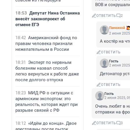
совсем из Петербурга
ВОВ и сокрушали
18:53
Депутат Нина Останина
ОТВЕТИТЬ
2
внесёт законопроект об
отмене ЕГЭ
Панкихой
2 июня 2025,
18:42
Американский фонд по
А костёр на ч
правам человека признали
нежелательным в России
ОТВЕТИТЬ
Гость
18:31
Эксперт по нервным
2 июня 2025,
болезням назвал способ
Детонатор уст
легко вернуться к работе даже
после долгого отпуска
ОТВЕТИТЬ
18:23
МИД РФ о ситуации с
Гость
2 июня 2025, 0
армянским экспортом: это
реальность, которая ждет при
Очень любят в н
разрыве связей с РФ
отправки на фро
18:12
«Идём до конца». Двое
ОТВЕТИТЬ
3
арестованы после пыток