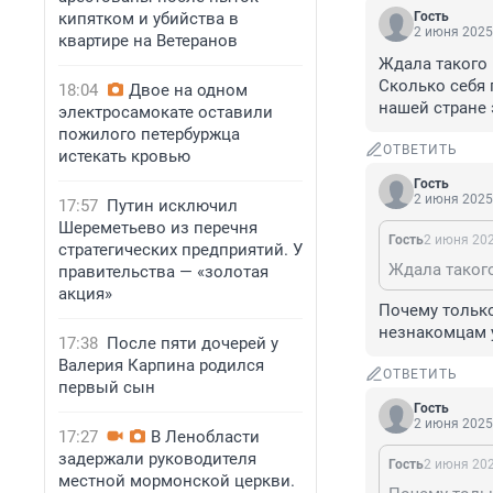
кипятком и убийства в
Гость
2 июня 2025,
квартире на Ветеранов
Ждала такого 
Сколько себя 
18:04
Двое на одном
нашей стране 
электросамокате оставили
пожилого петербуржца
ОТВЕТИТЬ
истекать кровью
Гость
2 июня 2025,
17:57
Путин исключил
Шереметьево из перечня
Гость
2 июня 202
стратегических предприятий. У
правительства — «золотая
акция»
Почему только
незнакомцам у
17:38
После пяти дочерей у
Валерия Карпина родился
ОТВЕТИТЬ
первый сын
Гость
2 июня 2025,
17:27
В Ленобласти
задержали руководителя
Гость
2 июня 202
местной мормонской церкви.