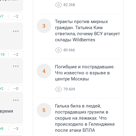
82 268
+7
–2
Теракты против мирных
3
граждан. Татьяна Ким
ответила, почему ВСУ атакует
склады Wildberries
80 666
+19
–2
Погибшие и пострадавшие.
4
Что известно о взрыве в
центре Москвы
+2
–0
79 609
Галька била в людей,
5
время 
пострадавших грузили в
скорые на лежаках. Что
происходило в Геленджике
+8
–3
после атаки БПЛА