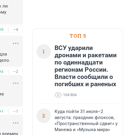
 ли 
му 
+5
–4
ТОП 5
ВСУ ударили
1
дронами и ракетами
для 
дело.
по одиннадцати
регионам России.
+3
–2
Власти сообщили о
погибших и раненых
е 
104 804
Куда пойти 31 июля–2
+1
–1
2
августа: праздник флоксов,
«Пространственный сдвиг» у
Манежа и «Музыка мира»
 времен 