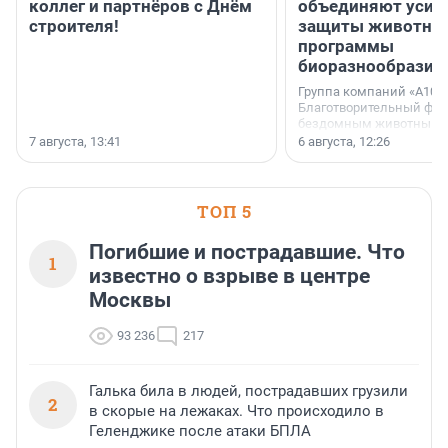
коллег и партнёров с Днём
объединяют усил
строителя!
защиты животных
программы
биоразнообразия
Группа компаний «А101»
Благотворительный фо
бездомным животным 
заключили соглашение
7 августа, 13:41
6 августа, 12:26
стратегическом сотрудн
ТОП 5
Погибшие и пострадавшие. Что
1
известно о взрыве в центре
Москвы
93 236
217
Галька била в людей, пострадавших грузили
2
в скорые на лежаках. Что происходило в
Геленджике после атаки БПЛА