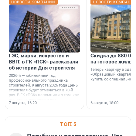
НОВОСТИ КОМПАНИЙ
НОВОСТИ КОМПАНИ
ГЭС, марки, искусство и
Скидка до 880 00
ВВП: в ГК «ПСК» рассказали
на готовое жильё
об истории Дня строителя
Теперь квартиру в сда
«Образцовый квартал 1
2026-й — юбилейный год
купить со специальной 
профессионального праздника
строителей. 9 августа 2026 года День
строителя будет отмечаться в 70-й
раз. В ГК «ПСК» напомнили о том, как
появился праздник и как
7 августа, 16:20
6 августа, 18:00
поменялась роль строительства.
ТОП 5