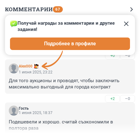
КОММЕНТАРИИ
67
Получай награды за комментарии и другие 
Гость
3 июня 2025, 22:04
задания!
Так работает конкуренция. 20 за штуку сэкономили, 
Подробнее в профиле
значит.
+0
–0
Aleх000
1 июня 2025, 23:22
Для того аукционы и проводят, чтобы заключить 
максимально выгодный для города контракт
+2
–0
Гость
1 июня 2025, 18:37
Подешевели и хорошо. считай съэкономили в 
полтора раза
+1
–0