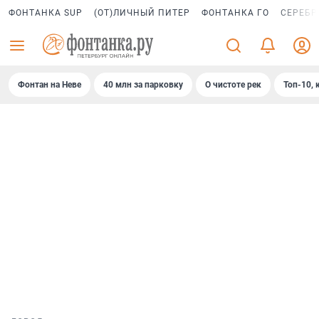
ФОНТАНКА SUP
(ОТ)ЛИЧНЫЙ ПИТЕР
ФОНТАНКА ГО
СЕРЕБР
Фонтан на Неве
40 млн за парковку
О чистоте рек
Топ-10, 