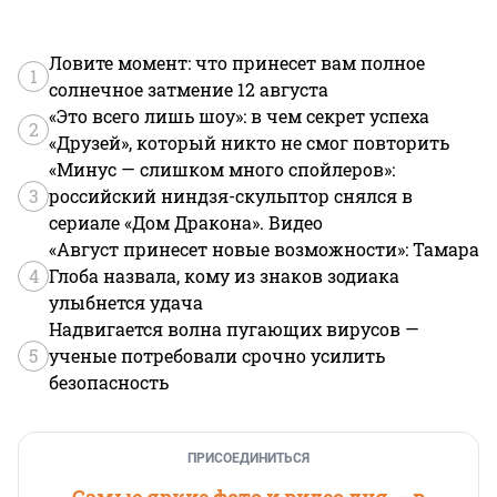
Ловите момент: что принесет вам полное
1
солнечное затмение 12 августа
«Это всего лишь шоу»: в чем секрет успеха
2
«Друзей», который никто не смог повторить
«Минус — слишком много спойлеров»:
3
российский ниндзя-скульптор снялся в
сериале «Дом Дракона». Видео
«Август принесет новые возможности»: Тамара
4
Глоба назвала, кому из знаков зодиака
улыбнется удача
Надвигается волна пугающих вирусов —
5
ученые потребовали срочно усилить
безопасность
ПРИСОЕДИНИТЬСЯ
Самые яркие фото и видео дня — в