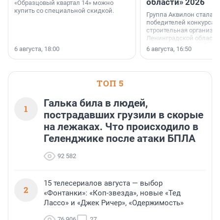
области» 2026
«Образцовый квартал 14» можно
купить со специальной скидкой.
Группа Аквилон стала 
победителей конкурса 
строительная организа
Ленинградской области 
номинации «Самый
6 августа, 18:00
6 августа, 16:50
клиентоориентированн
застройщик Ленинград
области».
ТОП 5
Галька била в людей,
1
пострадавших грузили в скорые
на лежаках. Что происходило в
Геленджике после атаки БПЛА
92 582
15 телесериалов августа — выбор
2
«Фонтанки»: «Коп-звезда», новые «Тед
Лассо» и «Джек Ричер», «Одержимость»
76 906
27