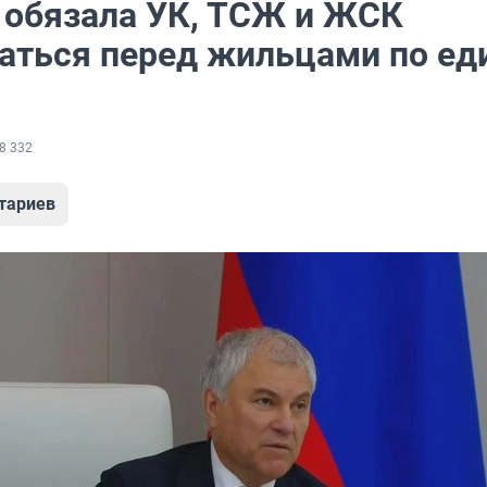
 обязала УК, ТСЖ и ЖСК
аться перед жильцами по ед
8 332
тариев