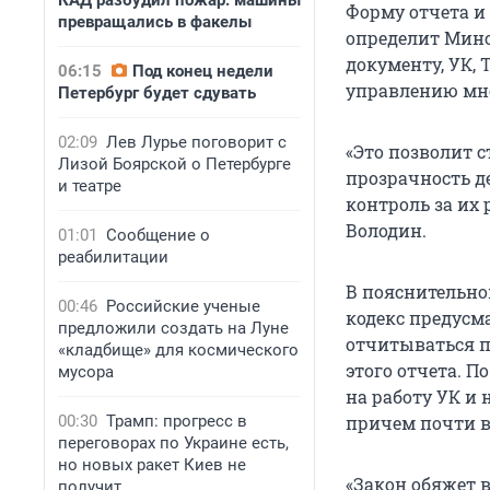
КАД разбудил пожар: машины
Форму отчета и
превращались в факелы
определит Минс
документу, УК,
06:15
Под конец недели
управлению мно
Петербург будет сдувать
02:09
Лев Лурье поговорит с
«Это позволит 
Лизой Боярской о Петербурге
прозрачность д
и театре
контроль за их
Володин.
01:01
Сообщение о
реабилитации
В пояснительно
00:46
Российские ученые
кодекс предусм
предложили создать на Луне
отчитываться п
«кладбище» для космического
этого отчета. П
мусора
на работу УК и
00:30
Трамп: прогресс в
причем почти в
переговорах по Украине есть,
но новых ракет Киев не
«Закон обяжет 
получит