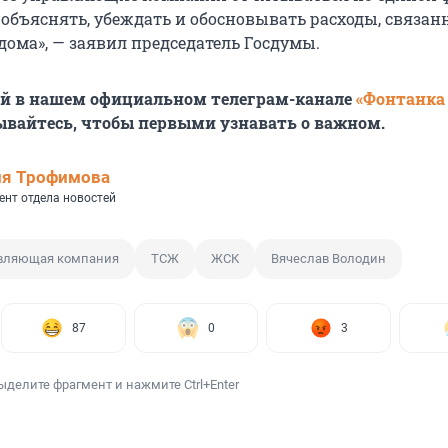
 объяснять, убеждать и обосновывать расходы, связан
дома», — заявил председатель Госдумы.
ей в нашем официальном телеграм-канале
«Фонтанка
ывайтесь, чтобы первыми узнавать о важном.
ия Трофимова
ент отдела новостей
вляющая компания
ТСЖ
ЖСК
Вячеслав Володин
87
0
3
ыделите фрагмент и нажмите Ctrl+Enter