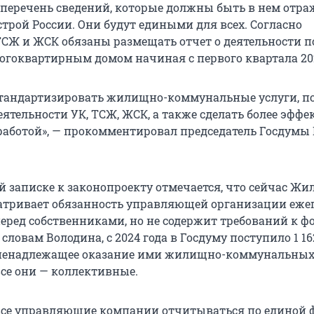
 перечень сведений, которые должны быть в нем отра
трой России. Они будут едиными для всех. Согласно
 ТСЖ и ЖСК обязаны размещать отчет о деятельности п
гоквартирным домом начиная с первого квартала 202
стандартизировать жилищно-коммунальные услуги, п
еятельности УК, ТСЖ, ЖСК, а также сделать более эфф
 работой», — прокомментировал председатель Госдумы
й записке к законопроекту отмечается, что сейчас 
атривает обязанность управляющей организации еже
еред собственниками, но не содержит требований к ф
о словам Володина, с 2024 года в Госдуму поступило 1 
 ненадлежащее оказание ими жилищно-коммунальных 
се они — коллективные.
все управляющие компании отчитываться по единой 