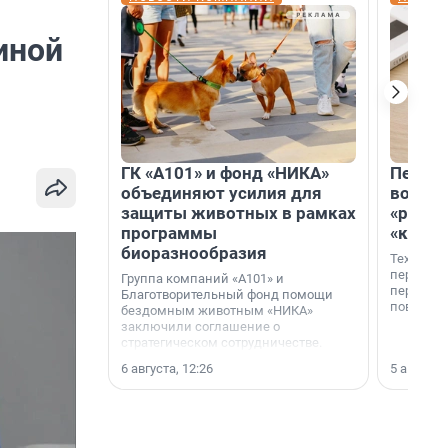
иной
ГК «А101» и фонд «НИКА»
Петер
объединяют усилия для
возвр
защиты животных в рамках
«раскл
программы
«книж
биоразнообразия
Технолог
перестае
Группа компаний «А101» и
переходи
Благотворительный фонд помощи
повседне
бездомным животным «НИКА»
заключили соглашение о
стратегическом сотрудничестве.
6 августа, 12:26
5 августа,