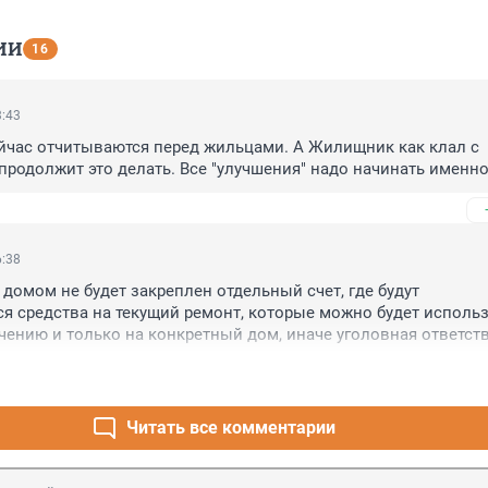
ИИ
16
3:43
час отчитываются перед жильцами. А Жилищник как клал с 
 продолжит это делать. Все "улучшения" надо начинать именно
6:38
домом не будет закреплен отдельный счет, где будут 
я средства на текущий ремонт, которые можно будет использ
чению и только на конкретный дом, иначе уголовная ответств
 УО, ничего не изменится. Сейчас у нас общий котел с еще 250
ми на ТР и содержание затыкаются многомиллионные долги У
онкретно в нашем доме должников по оплате нет, но и ремон
УО объясняет это тем, что «никто не вышел на конкурс». Тупик
Читать все комментарии