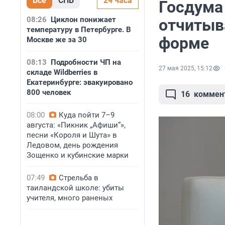
Все
СПБ
24 часа
Госдума
08:26
Циклон понижает
отчитыв
температуру в Петербурге. В
форме
Москве же за 30
08:13
Подробности ЧП на
27 мая 2025, 15:12
складе Wildberries в
Екатеринбурге: эвакуировано
800 человек
16
коммен
08:00
Куда пойти 7–9
августа: «Пикник „Афиши“»,
песни «Короля и Шута» в
Ледовом, день рождения
Зощенко и кубинские марки
07:49
Стрельба в
таиландской школе: убиты
учителя, много раненых