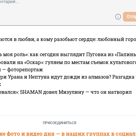
Отп
ются в любви, а кому разобьют сердце: любовный гор
а моя роль»: как сегодня выглядит Пуговка из «Папин
овали на «Оскар»: гуляем по местам съемок культово
я — фоторепортаж
ри Урана и Нептуна идут дожди из алмазов? Разгадка
х
евался»: SHAMAN довел Мизулину — что он натворил
ПРИСОЕДИНИТЬСЯ
е фото и видео дня — в наших группах в социа