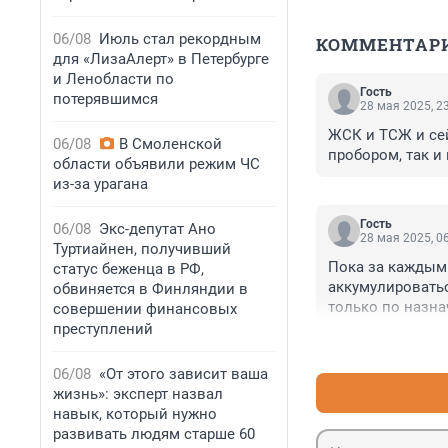
06/08
Июль стал рекордным
КОММЕНТАР
для «ЛизаАлерт» в Петербурге
и Ленобласти по
Гость
потерявшимся
28 мая 2025, 2
ЖСК и ТСЖ и сей
06/08
В Смоленской
пробором, так и
области объявили режим ЧС
из-за урагана
Гость
06/08
Экс-депутат Ано
28 мая 2025, 0
Туртиайнен, получивший
Пока за каждым 
статус беженца в РФ,
аккумулироватьс
обвиняется в Финляндии в
только по назна
совершении финансовых
должностных лиц
преступлений
домами. Деньга
ресурсниками. К
06/08
«От этого зависит ваша
работ тоже нет. 
жизнь»: эксперт назвал
навык, который нужно
развивать людям старше 60