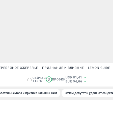
ЕРЕБРЯНОЕ ОЖЕРЕЛЬЕ
ПРИЗНАНИЕ И ВЛИЯНИЕ
LEMON GUIDE
USD 81,41
СЕЙЧАС
3
ПРОБКИ
+18°C
EUR 94,06
ователь Levrana и критика Татьяны Ким
Зачем депутаты удаляют соцсет