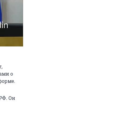
,
ами о
форме.
РФ. Он