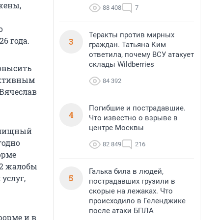
жены,
88 408
7
о
Теракты против мирных
6 года.
3
граждан. Татьяна Ким
ответила, почему ВСУ атакует
склады Wildberries
овысить
ективным
84 392
 Вячеслав
Погибшие и пострадавшие.
4
Что известно о взрыве в
центре Москвы
Жилищный
годно
82 849
216
орме
162 жалобы
Галька била в людей,
5
услуг,
пострадавших грузили в
скорые на лежаках. Что
происходило в Геленджике
после атаки БПЛА
форме и в