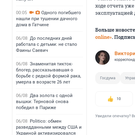
ходе отчета уже
эксплуатацией 
00:05
Одного погибшего
нашли при тушении дачного
дома в Гатчине
Больше новост
online»
. Подпис
06/08
До последних дней
работала с детьми: не стало
Фаины Саевич
Виктор
корреспонд
06/08
Знаменитая тикток-
блогер, рассказывавшая о
борьбе с редкой формой рака,
Госдума
Упра
умерла в возрасте 26 лет
06/08
Два золота с одной
10
вышки: Терновой снова
победил в Париже
Увидели опечатку? В
06/08
Politico: обмен
разведданными между США и
Украиной активизировался