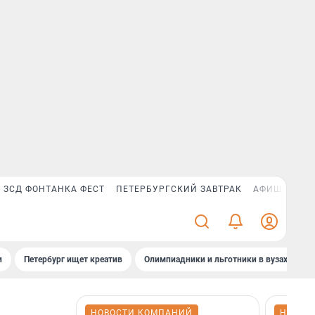
ЗСД ФОНТАНКА ФЕСТ
ПЕТЕРБУРГСКИЙ ЗАВТРАК
АФИША PLUS
и
Петербург ищет креатив
Олимпиадники и льготники в вузах СПб
НОВОСТИ КОМПАНИЙ
НОВОС