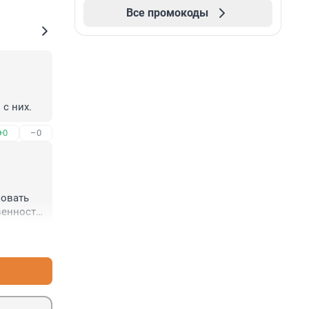
Все промокоды
 с них.
+0
–0
овать 
енность 
 
+0
–0
О перед 
тных 
.