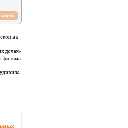
равить
оскоп на
ых дочек»
го фильма
 удивила
льных