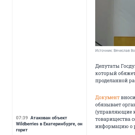
Источник: 
Вячеслав Во
Депутаты Госду
который обяже
проделанной ра
Документ
вноси
обязывает орг
(управляющие 
07:39
Атакован объект
товарищества с
Wildberries в Екатеринбурге, он
информацию о р
горит