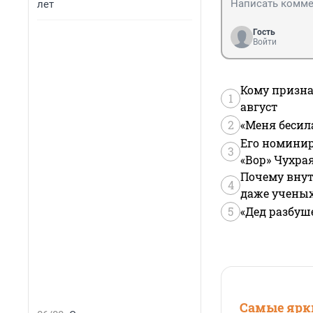
лет
Гость
Войти
Кому призна
1
август
2
«Меня бесил
Его номинир
3
«Вор» Чухра
Почему внут
4
даже учены
5
«Дед разбуш
Самые ярки