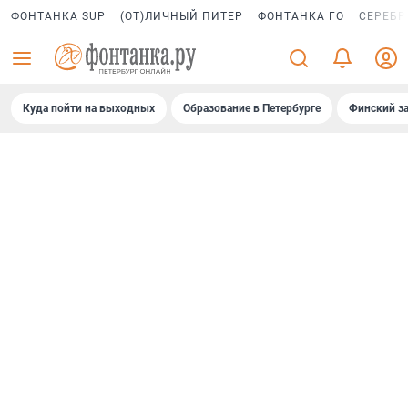
ФОНТАНКА SUP
(ОТ)ЛИЧНЫЙ ПИТЕР
ФОНТАНКА ГО
СЕРЕБР
Куда пойти на выходных
Образование в Петербурге
Финский за