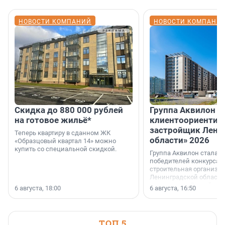
НОВОСТИ КОМПАНИЙ
НОВОСТИ КОМПАНИ
Скидка до 880 000 рублей
Группа Аквилон 
на готовое жильё*
клиентоориентир
застройщик Лени
Теперь квартиру в сданном ЖК
области» 2026
«Образцовый квартал 14» можно
купить со специальной скидкой.
Группа Аквилон стала 
победителей конкурса 
строительная организа
Ленинградской области 
номинации «Самый
6 августа, 18:00
6 августа, 16:50
клиентоориентированн
застройщик Ленинград
области».
ТОП 5