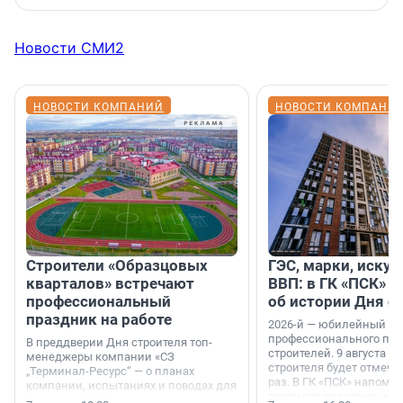
Новости СМИ2
НОВОСТИ КОМПАНИЙ
НОВОСТИ КОМПАНИ
Строители «Образцовых
ГЭС, марки, искус
кварталов» встречают
ВВП: в ГК «ПСК» р
профессиональный
об истории Дня с
праздник на работе
2026-й — юбилейный го
профессионального пр
В преддверии Дня строителя топ-
строителей. 9 августа 2
менеджеры компании «СЗ
строителя будет отмечат
„Терминал-Ресурс“ — о планах
раз. В ГК «ПСК» напомни
компании, испытаниях и поводах для
появился праздник и к
осторожного оптимизма.