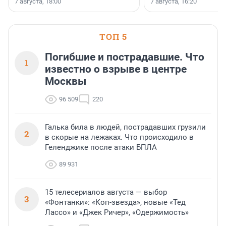
7 августа, 18:00
7 августа, 16:20
поменялась роль строит
ТОП 5
Погибшие и пострадавшие. Что
1
известно о взрыве в центре
Москвы
96 509
220
Галька била в людей, пострадавших грузили
2
в скорые на лежаках. Что происходило в
Геленджике после атаки БПЛА
89 931
15 телесериалов августа — выбор
3
«Фонтанки»: «Коп-звезда», новые «Тед
Лассо» и «Джек Ричер», «Одержимость»