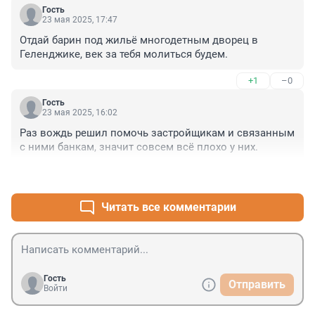
потратила на аренду с тех пор как ставки поднялись. 
Гость
Казалось всё, ставки нормальной не будет. Ну, 
23 мая 2025, 17:47
ладно... Трудно что то планировать в этом мире🙃
Отдай барин под жильё многодетным дворец в 
Геленджике, век за тебя молиться будем.
+1
–0
Гость
23 мая 2025, 16:02
Раз вождь решил помочь застройщикам и связанным 
с ними банкам, значит совсем всё плохо у них.
+4
–0
Читать все комментарии
Гость
Отправить
Войти