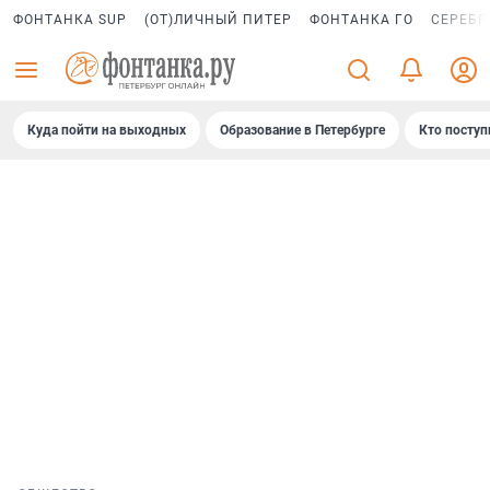
ФОНТАНКА SUP
(ОТ)ЛИЧНЫЙ ПИТЕР
ФОНТАНКА ГО
СЕРЕБР
Куда пойти на выходных
Образование в Петербурге
Кто поступ