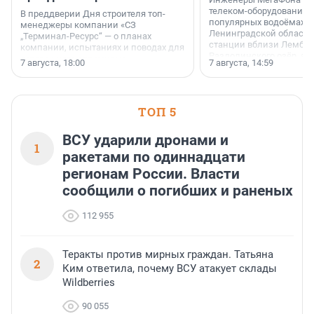
телеком-оборудование 
В преддверии Дня строителя топ-
популярных водоёмах
менеджеры компании «СЗ
Ленинградской области
„Терминал-Ресурс“ — о планах
станции вблизи Лембол
компании, испытаниях и поводах для
Раздолинского озёр, а 
осторожного оптимизма.
7 августа, 18:00
7 августа, 14:59
недалеко от Большого Т
водопада.
ТОП 5
ВСУ ударили дронами и
1
ракетами по одиннадцати
регионам России. Власти
сообщили о погибших и раненых
112 955
Теракты против мирных граждан. Татьяна
2
Ким ответила, почему ВСУ атакует склады
Wildberries
90 055