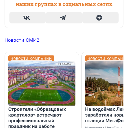
наших группах в социальных сетях
Новости СМИ2
НОВОСТИ КОМПАНИЙ
НОВОСТИ КОМПАНИ
Строители «Образцовых
На водоёмах Лен
кварталов» встречают
заработали новы
профессиональный
станции МегаФон
праздник на работе
Инженеры МегаФона ус