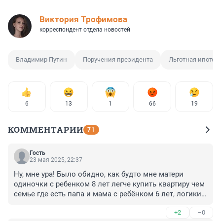
Виктория Трофимова
корреспондент отдела новостей
Владимир Путин
Поручения президента
Льготная ипотек
6
13
1
66
19
КОММЕНТАРИИ
71
Гость
23 мая 2025, 22:37
Ну, мне ура! Было обидно, как будто мне матери 
одиночки с ребенком 8 лет легче купить квартиру чем 
семье где есть папа и мама с ребёнком 6 лет, логики 
вообще не было делать льготу до 6 лет. Жаль только 
+2
–0
что свой накопленный первоначальный взнос я уже 