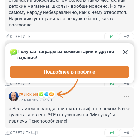
странах на вокзалах, а тем более в таких местах, как 
детские магазины, школы - вообще нонсенс. Но там 
самому народу небезразлично, как к нему относятся. 
Народ диктует правила, а не кучка барыг, как в 
постсовке
+1
–2
ОТВЕТИТЬ
Гость
22 мая 2025, 14:43
Получай награды за комментарии и другие 
задания!
Вв считаете, что сейчас пишут на другом? Сплошь и 
рядом. Это самый проверенный способ, но в сортир 
Подробнее в профиле
много не набегаешься.
+0
–0
ОТВЕТИТЬ
Су Люк Ын
22 мая 2025, 14:20
а Ведь можно загодя припрятать айфон в неком Бачке 
туалета! а в день ЭГЕ отлучиться на "Минутку" и 
извлечь Приспособление!
+4
–0
ОТВЕТИТЬ
1