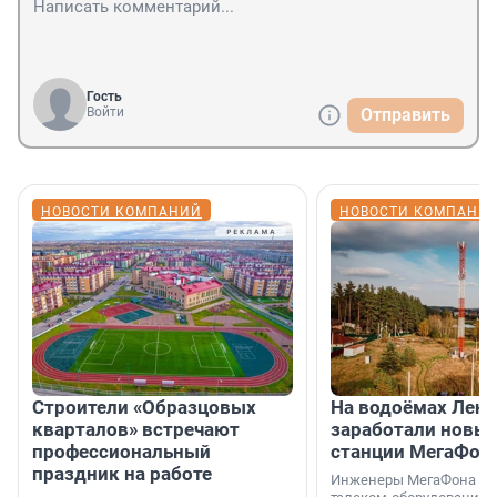
Гость
Войти
Отправить
НОВОСТИ КОМПАНИЙ
НОВОСТИ КОМПАНИ
Строители «Образцовых
На водоёмах Лен
кварталов» встречают
заработали новы
профессиональный
станции МегаФон
праздник на работе
Инженеры МегаФона ус