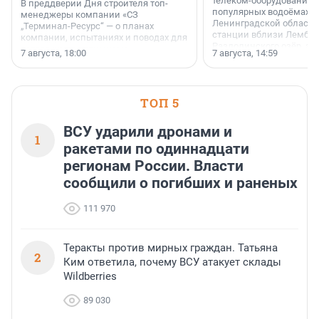
телеком-оборудование 
В преддверии Дня строителя топ-
популярных водоёмах
менеджеры компании «СЗ
Ленинградской области
„Терминал-Ресурс“ — о планах
станции вблизи Лембол
компании, испытаниях и поводах для
Раздолинского озёр, а 
осторожного оптимизма.
7 августа, 18:00
7 августа, 14:59
недалеко от Большого Т
водопада.
ТОП 5
ВСУ ударили дронами и
1
ракетами по одиннадцати
регионам России. Власти
сообщили о погибших и раненых
111 970
Теракты против мирных граждан. Татьяна
2
Ким ответила, почему ВСУ атакует склады
Wildberries
89 030