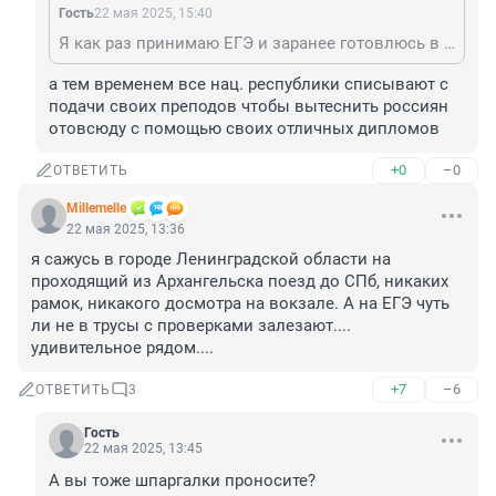
Гость
22 мая 2025, 15:40
Я как раз принимаю ЕГЭ и заранее готовлюсь в разных классах, ставлю глушилки.))
а тем временем все нац. республики списывают с 
подачи своих преподов чтобы вытеснить россиян 
отовсюду с помощью своих отличных дипломов
+0
–0
ОТВЕТИТЬ
Мillemelle
22 мая 2025, 13:36
я сажусь в городе Ленинградской области на 
проходящий из Архангельска поезд до СПб, никаких 
рамок, никакого досмотра на вокзале. А на ЕГЭ чуть 
ли не в трусы с проверками залезают.... 
удивительное рядом....
+7
–6
ОТВЕТИТЬ
3
Гость
22 мая 2025, 13:45
А вы тоже шпаргалки проносите?