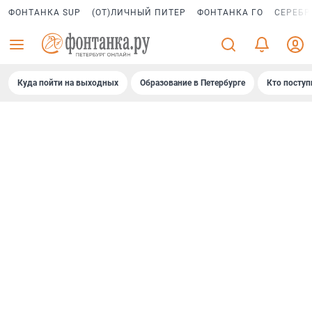
ФОНТАНКА SUP
(ОТ)ЛИЧНЫЙ ПИТЕР
ФОНТАНКА ГО
СЕРЕБР
Куда пойти на выходных
Образование в Петербурге
Кто поступ