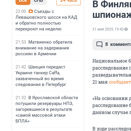
Все
СПБ
24 часа
В Финля
22:00
Съезды с
шпионаж
Левашовского шоссе на КАД
и обратно полностью
перекроют на неделю
21 мая 2025, 19:42
21:53
Матвиенко обратила
8
коммент
внимание на задержания
россиян в Армении
Национальное б
21:42
Швеция передаст
расследование 
Украине танкер Caffa,
разведывательно
захваченный во время
21 мая
сообщает
следования в Петербург
21:32
В Ярославской области
«На основании 
потушили резервуары НПЗ,
расследование 
загоревшиеся в результате
данном случае 
«самой массовой атаки
БПЛА»
В ходе расслед