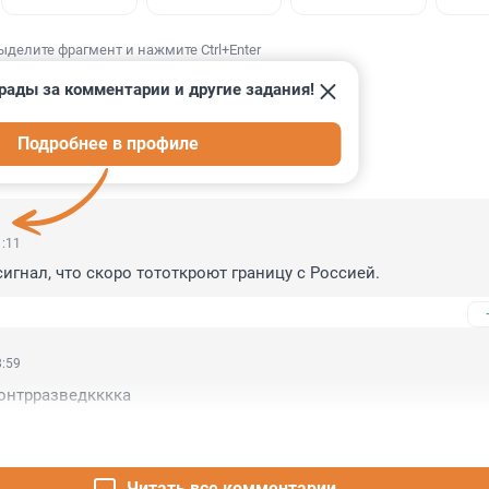
ыделите фрагмент и нажмите Ctrl+Enter
рады за комментарии и другие задания!
Подробнее в профиле
ИИ
8
1:11
сигнал, что скоро тототкроют границу с Россией.
8:59
онтрразведкккка
Читать все комментарии