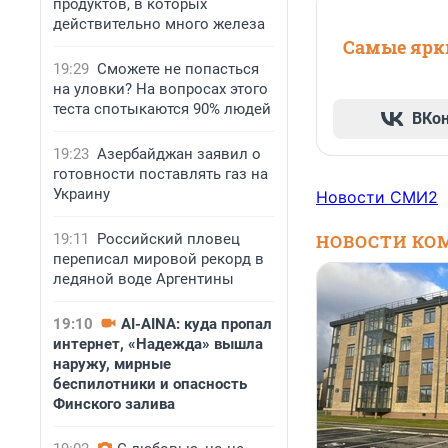
продуктов, в которых
действительно много железа
Самые ярки
19:29
Сможете не попасться
на уловки? На вопросах этого
теста спотыкаются 90% людей
ВКо
19:23
Азербайджан заявил о
готовности поставлять газ на
Украину
Новости СМИ2
19:11
Российский пловец
НОВОСТИ КО
переписал мировой рекорд в
ледяной воде Аргентины
19:10
AI-AINA: куда пропал
интернет, «Надежда» вышла
наружу, мирные
беспилотники и опасность
Финского залива