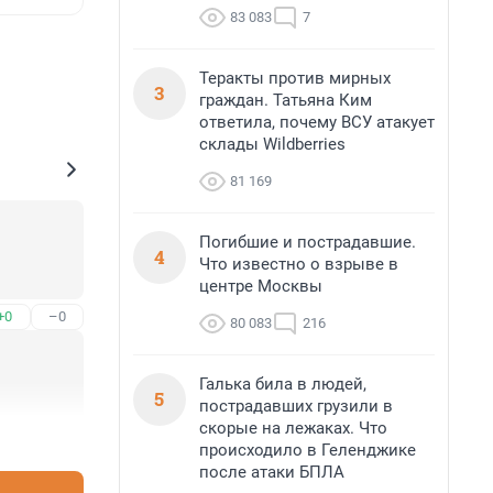
83 083
7
Теракты против мирных
3
граждан. Татьяна Ким
ответила, почему ВСУ атакует
склады Wildberries
81 169
Погибшие и пострадавшие.
4
Что известно о взрыве в
центре Москвы
+0
–0
80 083
216
Галька била в людей,
5
пострадавших грузили в
скорые на лежаках. Что
+0
–0
происходило в Геленджике
после атаки БПЛА