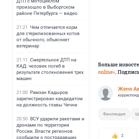
ДТП с мотоциклом
произошло в Выборгском
районе Петербурга — видео
21:21
Чем отличается корм
для стерилизованных котов
от обычного, объясняет
ветеринар
21:11
Смертельное ДТП на
Больше новост
КАД: человек погиб в
online»
. Подпис
результате столкновения трех
машин
Женя А
21:00
Рамзан Кадыров
корреспонд
зарегистрирован кандидатом
на должность главы Чечни
Финляндия
Ш
20:50
ВСУ ударили ракетами и
дронами по территории
России. Власти регионов
2
сообщили о пострадавших