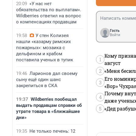
20:09
«У нас нет
обязательства по выплатам».
Wildberries ответил на вопрос
о компенсациях продавцам
Гость
19:58
У стен Колизея
Войти
нашли «казарму римских
пожарных»: мозаика с
дельфином и крабом
Кому призна
1
поставила ученых в тупик
август
2
«Меня бесил
19:46
Ларионов дал своему
Его номинир
сыну ещё один шанс
3
закрепиться в СКА
«Вор» Чухра
Почему внут
4
19:37
Wildberries пообещал
даже учены
выдать продавцам справки об
5
«Дед разбуш
утрате товара в «ближайшие
дни»
19:35
Не только печень: 12