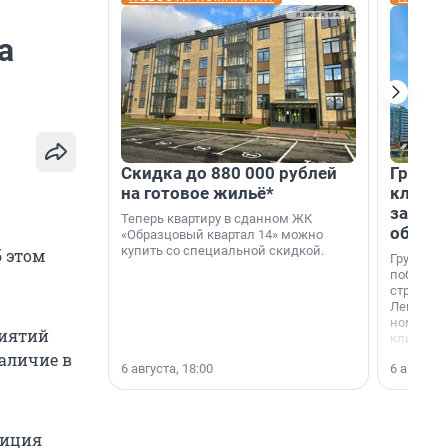
а
Скидка до 880 000 рублей
Группа
на готовое жильё*
клиен
застро
Теперь квартиру в сданном ЖК
област
«Образцовый квартал 14» можно
купить со специальной скидкой.
б этом
Группа А
победите
строител
Ленингра
номинац
риятий
клиенто
застройщ
наличие в
6 августа, 18:00
6 августа,
области»
лиция