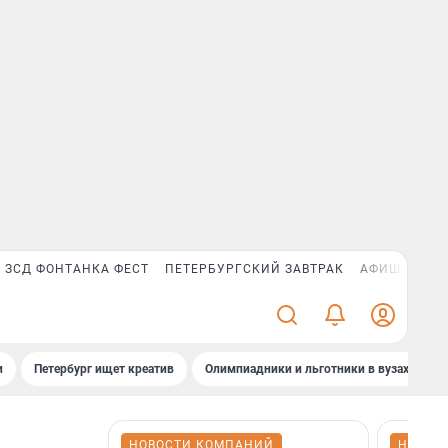
ЗСД ФОНТАНКА ФЕСТ
ПЕТЕРБУРГСКИЙ ЗАВТРАК
АФИША PLUS
и
Петербург ищет креатив
Олимпиадники и льготники в вузах СПб
НОВОСТИ КОМПАНИЙ
НОВОС