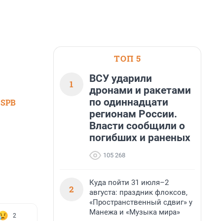
ТОП 5
ВСУ ударили
1
дронами и ракетами
по одиннадцати
 SPB
регионам России.
Власти сообщили о
погибших и раненых
105 268
Куда пойти 31 июля–2
2
августа: праздник флоксов,
«Пространственный сдвиг» у
Манежа и «Музыка мира»
2