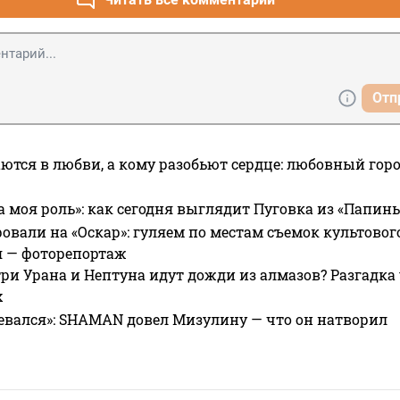
Отп
ются в любви, а кому разобьют сердце: любовный гор
а моя роль»: как сегодня выглядит Пуговка из «Папин
овали на «Оскар»: гуляем по местам съемок культово
я — фоторепортаж
ри Урана и Нептуна идут дожди из алмазов? Разгадка
х
евался»: SHAMAN довел Мизулину — что он натворил