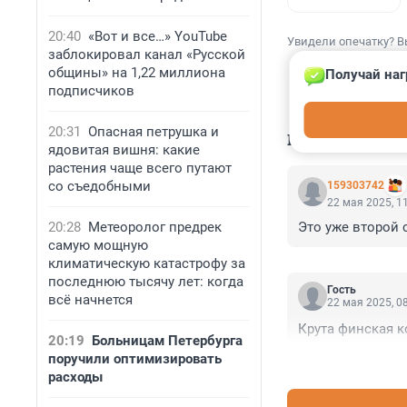
20:40
«Вот и все…» YouTube
Увидели опечатку? В
заблокировал канал «Русской
общины» на 1,22 миллиона
Получай наг
подписчиков
20:31
Опасная петрушка и
КОММЕНТАР
ядовитая вишня: какие
растения чаще всего путают
со съедобными
159303742
22 мая 2025, 1
20:28
Метеоролог предрек
Это уже второй 
самую мощную
климатическую катастрофу за
последнюю тысячу лет: когда
Гость
всё начнется
22 мая 2025, 0
Крута финская к
20:19
Больницам Петербурга
поручили оптимизировать
расходы