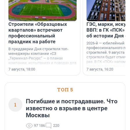
Строители «Образцовых
ГЭС, марки, искус
кварталов» встречают
ВВП: в ГК «ПСК» р
профессиональный
об истории Дня с
праздник на работе
2026-й — юбилейный го
профессионального пр
В преддверии Дня строителя топ-
строителей. 9 августа 2
менеджеры компании «СЗ
строителя будет отмечат
„Терминал-Ресурс“ — о планах
раз. В ГК «ПСК» напомни
компании, испытаниях и поводах для
появился праздник и к
осторожного оптимизма.
7 августа, 18:00
7 августа, 16:20
поменялась роль строит
ТОП 5
Погибшие и пострадавшие. Что
1
известно о взрыве в центре
Москвы
97 186
220