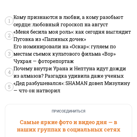
Кому признаются в любви, а кому разобьют
1
сердце: любовный гороскоп на август
«Меня бесила моя роль»: как сегодня выглядит
2
Пуговка из «Папиных дочек»
Его номинировали на «Оскар»: гуляем по
3
местам съемок культового фильма «Вор»
Чухрая — фоторепортаж
Почему внутри Урана и Нептуна идут дожди
4
из алмазов? Разгадка удивила даже ученых
«Дед разбушевался»: SHAMAN довел Мизулину
5
— что он натворил
ПРИСОЕДИНИТЬСЯ
Самые яркие фото и видео дня — в
наших группах в социальных сетях