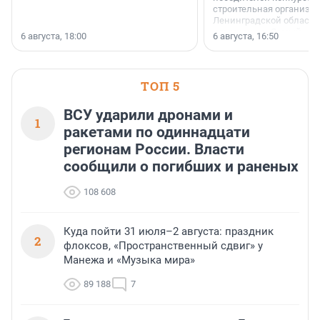
строительная организа
Ленинградской области 
номинации «Самый
6 августа, 18:00
6 августа, 16:50
клиентоориентированн
застройщик Ленинград
области».
ТОП 5
ВСУ ударили дронами и
1
ракетами по одиннадцати
регионам России. Власти
сообщили о погибших и раненых
108 608
Куда пойти 31 июля–2 августа: праздник
2
флоксов, «Пространственный сдвиг» у
Манежа и «Музыка мира»
89 188
7