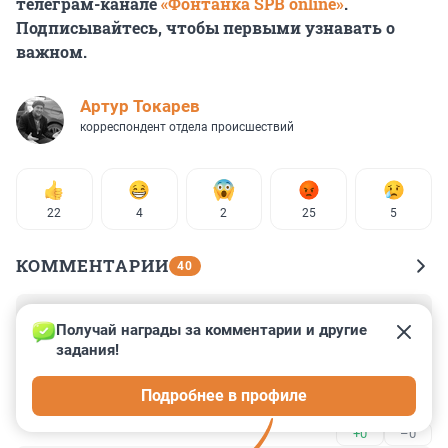
телеграм-канале
«Фонтанка SPB online»
.
Подписывайтесь, чтобы первыми узнавать о
важном.
Артур Токарев
корреспондент отдела происшествий
22
4
2
25
5
КОММЕНТАРИИ
40
Гость
21 мая 2025, 02:44
Получай награды за комментарии и другие 
задания!
И тем ни менее, соседи у этого Соколова тоже 
агрессивные - вызвали полицейских явно не по 
Подробнее в профиле
доброте душевной.
+0
–0