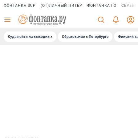
ФОНТАНКА SUP
(ОТ)ЛИЧНЫЙ ПИТЕР
ФОНТАНКА ГО
СЕРЕБР
Куда пойти на выходных
Образование в Петербурге
Финский за