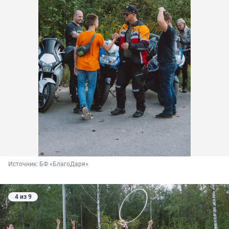
Источник: 
БФ «БлагоДаря»
4 из 9