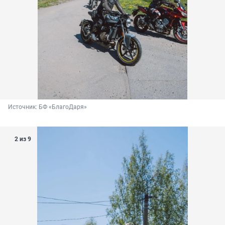
Источник: 
БФ «БлагоДаря»
2 из 9