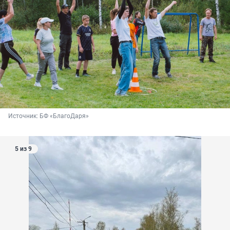
Источник: 
БФ «БлагоДаря»
5 из 9