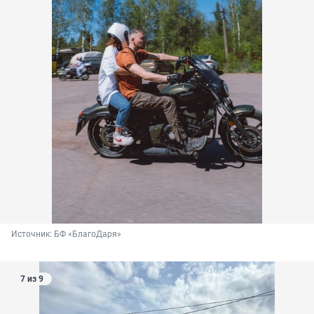
Источник: 
БФ «БлагоДаря»
7 из 9