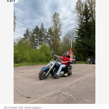
8 из 9
Источник: 
БФ «БлагоДаря»