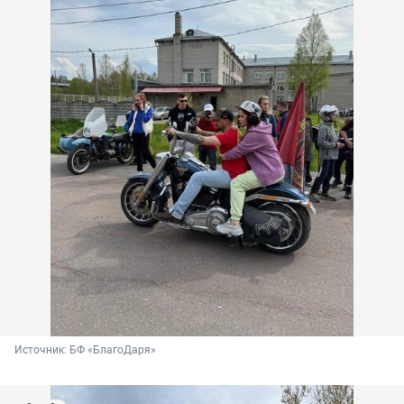
Источник: 
БФ «БлагоДаря»