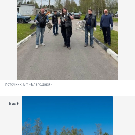
Источник: 
БФ «БлагоДаря»
6 из 9