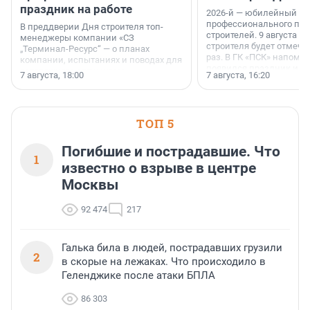
праздник на работе
2026-й — юбилейный го
профессионального пр
В преддверии Дня строителя топ-
строителей. 9 августа 2
менеджеры компании «СЗ
строителя будет отмечат
„Терминал-Ресурс“ — о планах
раз. В ГК «ПСК» напомни
компании, испытаниях и поводах для
появился праздник и к
осторожного оптимизма.
7 августа, 18:00
7 августа, 16:20
поменялась роль строит
ТОП 5
Погибшие и пострадавшие. Что
1
известно о взрыве в центре
Москвы
92 474
217
Галька била в людей, пострадавших грузили
2
в скорые на лежаках. Что происходило в
Геленджике после атаки БПЛА
86 303