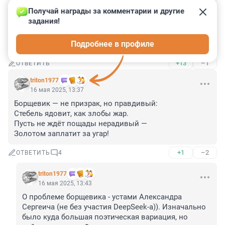
Получай награды за комментарии и другие 
Гость
16 мая 2025, 13:43
задания!
Сезон масштабной борьбы с благополучием 
Подробнее в профиле
дачников.
+13
–1
ОТВЕТИТЬ
triton1977
16 мая 2025, 13:37
Борщевик — не призрак, но правдивый:

Стебель ядовит, как злобы жар.

Пусть не ждёт пощады нерадивый —

Золотом заплатит за угар!
+1
–2
ОТВЕТИТЬ
4
triton1977
16 мая 2025, 13:43
О проблеме борщевика - устами Александра 
Сергеича (не без участия DeepSeek-а)). Изначально 
было куда большая поэтическая вариация, но 