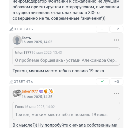
нейромодератор Фонтанки к сожалению не лучшим 
образом ориентируется в старорусском, выискивая 
в существительных-глаголах начала XIX-го 
совершенно не те, современные "значения"))
+1
–2
ОТВЕТИТЬ
Гость
16 мая 2025, 14:02
triton1977
16 мая 2025, 13:43
О проблеме борщевика - устами Александра Сергеича (не без участия DeepSeek-а)). Изначально было куда большая поэтическая вариация, но нейромодератор Фонтанки к сожалению не лучшим образом ориентируется в старорусском, выискивая в существительных-глаголах начала XIX-го совершенно не те, современные "значения"))
Тритон, мягким место тебя в поэзию 19 века.
+1
–0
ОТВЕТИТЬ
triton1977
16 мая 2025, 14:35
Гость
16 мая 2025, 14:02
Тритон, мягким место тебя в поэзию 19 века.
В смысле?)) Ну попробуйте сначала собственными 