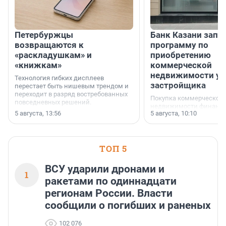
Петербуржцы
Банк Казани запу
возвращаются к
программу по
«раскладушкам» и
приобретению
«книжкам»
коммерческой
недвижимости у
Технология гибких дисплеев
застройщика
перестает быть нишевым трендом и
переходит в разряд востребованных
Покупка коммерческой
повседневных решений.
недвижимости финанс
5 августа, 13:56
5 августа, 10:10
инструмент, доступный
предпринимателей. Буд
офис, склад, торговое 
или готовый арендный 
ТОП 5
успех сделки зависит о
выбора объекта и грамо
финансирования.
ВСУ ударили дронами и
1
ракетами по одиннадцати
регионам России. Власти
сообщили о погибших и раненых
102 076