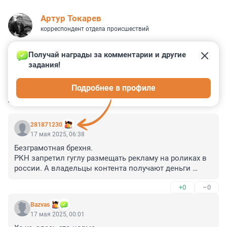
Артур Токарев
корреспондент отдела происшествий
Получай награды за комментарии и другие 
задания!
5
44
18
8
19
Подробнее в профиле
КОММЕНТАРИИ
56
281871230
17 мая 2025, 06:38
Безграмотная брехня.

РКН запретил гуглу размещать рекламу на роликах в 
россии. А владельцы контента получают деньги 
именно от прокрученных в их контенте роликов. 
+0
–0
Пусть на РКН в суд подают, имбцлы.
Bazvas
17 мая 2025, 00:01