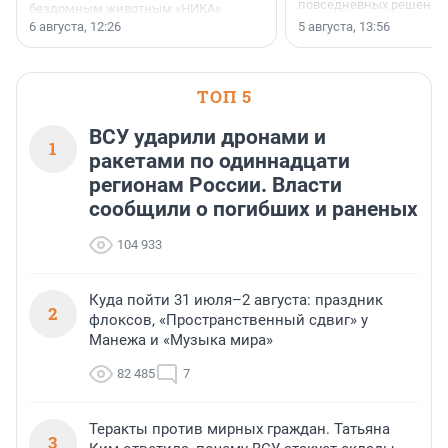
повседневных решений
бездомным животным «НИКА»
заключили соглашение о
6 августа, 12:26
5 августа, 13:56
стратегическом сотрудничестве.
ТОП 5
ВСУ ударили дронами и
1
ракетами по одиннадцати
регионам России. Власти
сообщили о погибших и раненых
104 933
Куда пойти 31 июля–2 августа: праздник
2
флоксов, «Пространственный сдвиг» у
Манежа и «Музыка мира»
82 485
7
Теракты против мирных граждан. Татьяна
3