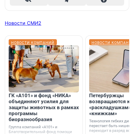
Новости СМИ2
НОВОСТИ КОМПАНИЙ
НОВОСТИ КОМПАНИ
ГК «А101» и фонд «НИКА»
Петербуржцы
объединяют усилия для
возвращаются к
защиты животных в рамках
«раскладушкам» 
программы
«книжкам»
биоразнообразия
Технология гибких дисп
перестает быть нишевы
Группа компаний «А101» и
переходит в разряд вос
Благотворительный фонд помощи