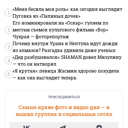
«Меня бесила моя роль»: как сегодня выглядит
1
Пуговка из «Папиных дочек»
Его номинировали на «Оскар»: гуляем по
2
местам съемок культового фильма «Вор»
Чухрая — фоторепортаж
Почему внутри Урана и Нептуна идут дожди
3
из алмазов? Разгадка удивила даже ученых
«Дед разбушевался»: SHAMAN довел Мизулину
4
— что он натворил
«Я крутая»: певица Жасмин здорово похудела
5
— как она выглядит теперь
ПРИСОЕДИНИТЬСЯ
Самые яркие фото и видео дня — в
наших группах в социальных сетях