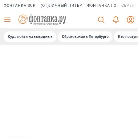
ФОНТАНКА SUP
(ОТ)ЛИЧНЫЙ ПИТЕР
ФОНТАНКА ГО
СЕРЕБР
Куда пойти на выходных
Образование в Петербурге
Кто поступ