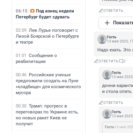
06:15
Под конец недели
ОТВЕТИТЬ
Петербург будет сдувать
Показат
02:09
Лев Лурье поговорит с
Лизой Боярской о Петербурге
Гость
13 мая 2025, 1
и театре
Надо ехать. Это 
01:01
Сообщение о
реабилитации
ОТВЕТИТЬ
2
Гость
00:46
Российские ученые
13 мая 2025,
предложили создать на Луне
донни каранти
«кладбище» для космического
и стола опять 
мусора
ОТВЕТИТЬ
00:30
Трамп: прогресс в
переговорах по Украине есть,
Гость
13 мая 2025,
но новых ракет Киев не
получит
Гость
13 мая 202