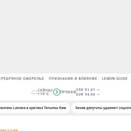
ЕРЕБРЯНОЕ ОЖЕРЕЛЬЕ
ПРИЗНАНИЕ И ВЛИЯНИЕ
LEMON GUIDE
USD 81,41
СЕЙЧАС
3
ПРОБКИ
+18°C
EUR 94,06
ователь Levrana и критика Татьяны Ким
Зачем депутаты удаляют соцсет