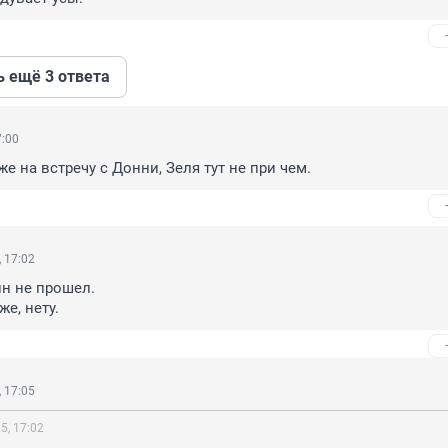
ь ещё 3 ответа
7:00
же на встречу с Донни, Зеля тут не при чем.
 17:02
н не прошел.

же, нету.
 17:05
5, 17:02