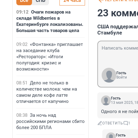
Все
СПБ
24 часа
ПЕРЕЙТИ К ПУ
23 комм
09:12
Очаги пожаров на
складе Wildberries в
Екатеринбурге локализованы.
США поддержали
Большая часть товаров цела
Стамбуле
09:02
«Фонтанка» приглашает
на заседание клуба
«Ресторатор»: «Итоги
полугодия: кризис и
возможности»
Гость
Войти
08:51
Дело не только в
количестве молока: чем на
самом деле кофе латте
Гость
отличается от капучино
13 мая 2025, 1
Одного я не пой
08:38
За ночь над
российскими регионами сбито
ОТВЕТИТЬ
1
более 200 БПЛА
Гость