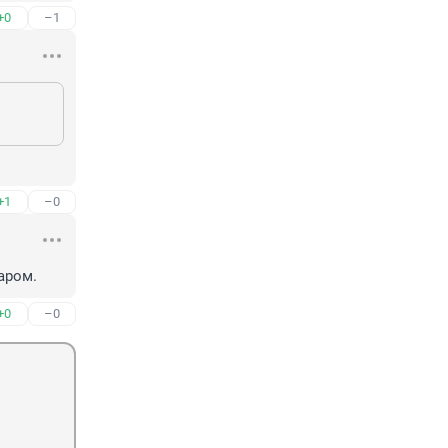
+0
–1
+1
–0
аром.
+0
–0