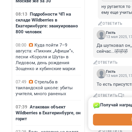
Москве же за 30
ну ругается то 
ему еще учить
08:13
Подробности ЧП на
складе Wildberries в
ОТВЕТИТЬ
Екатеринбурге: эвакуировано
800 человек
Гость
13 мая 2025, 1
08:00
Куда пойти 7–9
Да шутковал он,
августа: «Пикник „Афиши“»,
сейчас...🤣🤣🤣
песни «Короля и Шута» в
Ледовом, день рождения
ОТВЕТИТЬ
Зощенко и кубинские марки
Гость
13 мая 2025, 1
07:49
Стрельба в
То есть присутс
таиландской школе: убиты
учителя, много раненых
ОТВЕТИТЬ
1
Получай награ
07:39
Атакован объект
Гость
13 мая 2025,
Wildberries в Екатеринбурге, он
горит
что, опять ол
ОТВЕТИТЬ