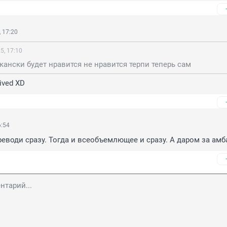
 17:20
5, 17:10
кански будет нравится не нравится терпи теперь сам
ived XD
6:54
еводи сразу. Тогда и всеобъемлющее и сразу. А даром за амб