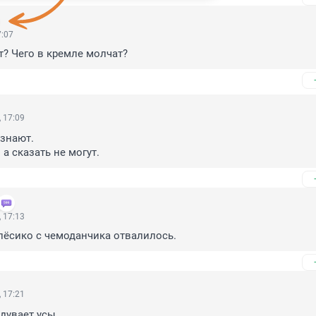
7:07
т? Чего в кремле молчат?
 17:09
знают.

 а сказать не могут.
 17:13
лёсико с чемоданчика отвалилось.
 17:21
дувает усы.