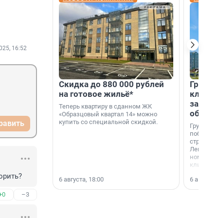
025, 16:52
Скидка до 880 000 рублей
Группа
на готовое жильё*
клиен
застро
Теперь квартиру в сданном ЖК
област
«Образцовый квартал 14» можно
купить со специальной скидкой.
равить
Группа А
победите
строител
Ленингра
номинац
клиенто
застройщ
орить?
6 августа, 18:00
6 августа,
области»
+0
–3