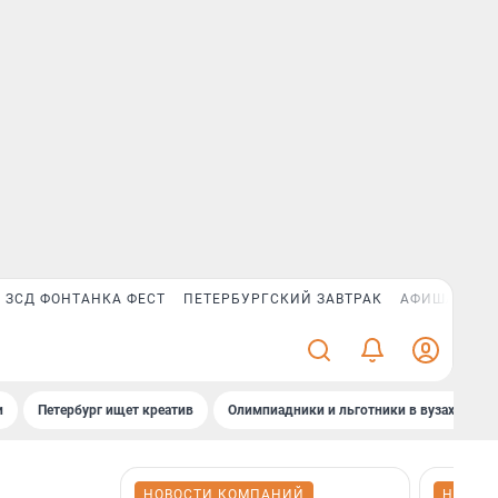
ЗСД ФОНТАНКА ФЕСТ
ПЕТЕРБУРГСКИЙ ЗАВТРАК
АФИША PLUS
и
Петербург ищет креатив
Олимпиадники и льготники в вузах СПб
НОВОСТИ КОМПАНИЙ
НОВОС