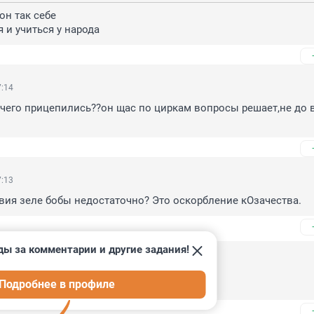
он так себе

я и учиться у народа
7:14
,чего прицепились??он щас по циркам вопросы решает,не до в
7:13
твия зеле бобы недостаточно? Это оскорбление кОзачества.
ды за комментарии и другие задания!
 17:26
Подробнее в профиле
игархическое козачество восстало ?