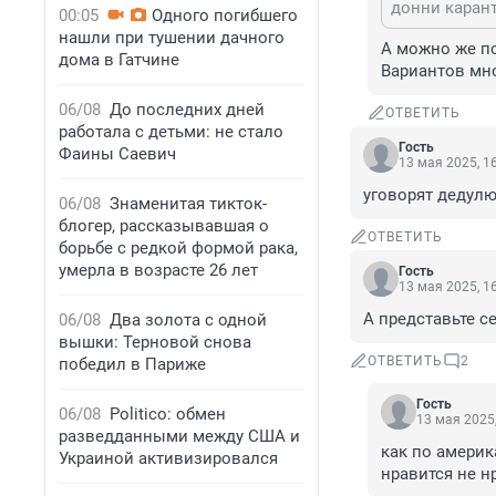
донни карант
00:05
Одного погибшего
нашли при тушении дачного
А можно же по
дома в Гатчине
Вариантов мно
06/08
До последних дней
ОТВЕТИТЬ
работала с детьми: не стало
Гость
Фаины Саевич
13 мая 2025, 1
уговорят дедулю
06/08
Знаменитая тикток-
блогер, рассказывавшая о
ОТВЕТИТЬ
борьбе с редкой формой рака,
умерла в возрасте 26 лет
Гость
13 мая 2025, 1
А представьте се
06/08
Два золота с одной
вышки: Терновой снова
ОТВЕТИТЬ
2
победил в Париже
Гость
06/08
Politico: обмен
13 мая 2025,
разведданными между США и
как по америк
Украиной активизировался
нравится не н