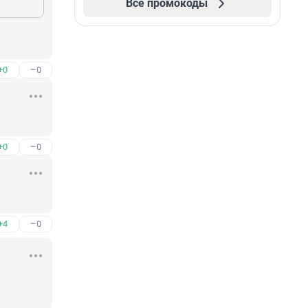
Все промокоды
+0
–0
+0
–0
+4
–0