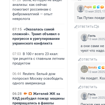
07:28
Боль, которую не видят
анализы: как сейчас
Pupin
помогают россиянам с
13 мая 2025, 1
фибромиалгией — опыт
Так Путин поеде
невролога
ОТВЕТИТЬ
6
07:15
«Оказалась самой
сложной». Трамп объявил о
Гость
прогрессе в урегулировании
13 мая 2025,
украинского конфликта
а они сами не 
чуют что надо.
07:03
В 100 г всего 23 ккал:
три рецепта с главным летним
ОТВЕТИТЬ
продуктом
Sonata
13 мая 2025,
06:44
Reuters: Белый дом
Не поедет. Ко
попросил Москву освободить
одного американца
ОТВЕТИТЬ
06:28
Жителей ЖК за
Гость
13 мая 2025,
КАД разбудил пожар: машины
превращались в факелы
Песков уже на