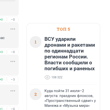
+0
–0
ТОП 5
ас 
ВСУ ударили
1
дронами и ракетами
по одиннадцати
+3
–0
регионам России.
Власти сообщили о
погибших и раненых
108 322
+0
–3
Куда пойти 31 июля–2
2
августа: праздник флоксов,
«Пространственный сдвиг» у
Манежа и «Музыка мира»
+1
–0