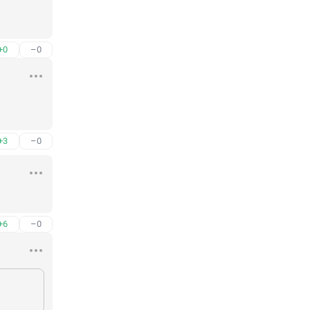
+0
–0
+3
–0
+6
–0