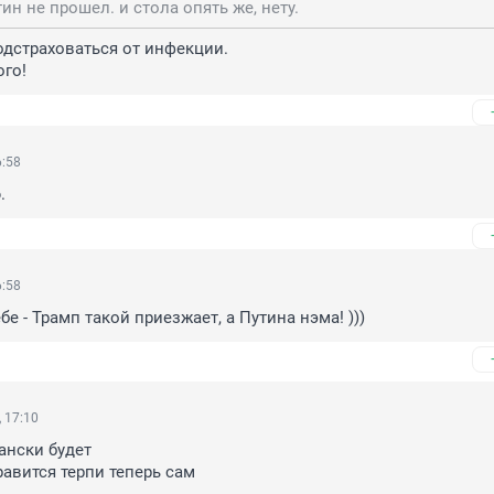
ин не прошел. и стола опять же, нету.
дстраховаться от инфекции. 

го!
6:58
.
6:58
бе - Трамп такой приезжает, а Путина нэма! )))
 17:10
ански будет

равится терпи теперь сам