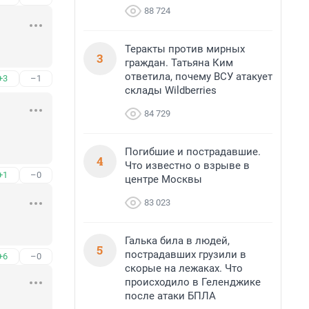
88 724
Теракты против мирных
3
граждан. Татьяна Ким
ответила, почему ВСУ атакует
+3
–1
склады Wildberries
84 729
Погибшие и пострадавшие.
4
Что известно о взрыве в
+1
–0
центре Москвы
83 023
Галька била в людей,
5
пострадавших грузили в
+6
–0
скорые на лежаках. Что
происходило в Геленджике
после атаки БПЛА